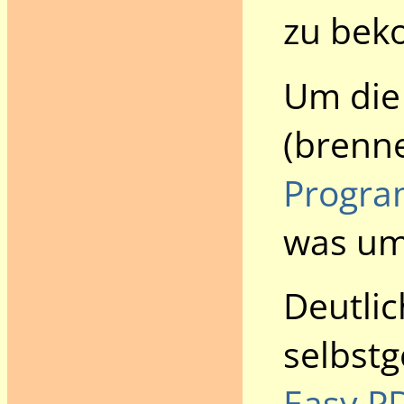
zu be
Um die
(brenne
Progra
was um 
Deutlic
selbst
Easy P