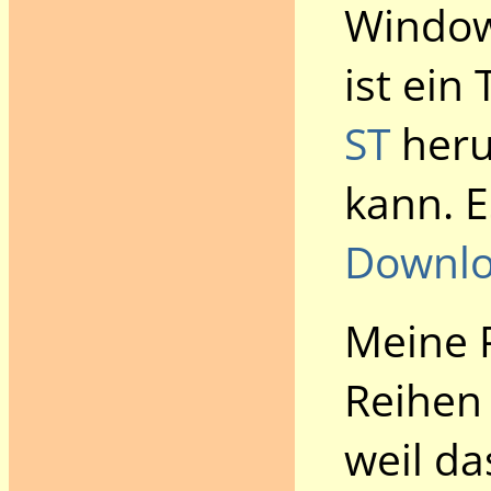
Window
ist ein
ST
heru
kann. E
Downl
Meine P
Reihen 
weil da