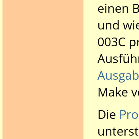
einen B
und wie
003C p
Ausführ
Ausgab
Make vo
Die
Pr
unterst