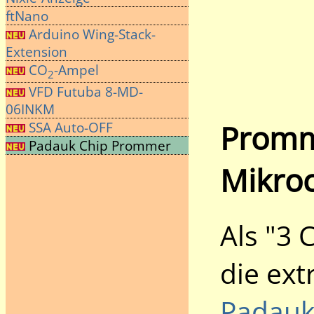
ftNano
Arduino Wing-Stack-
Extension
CO
-Ampel
2
VFD Futuba 8-MD-
06INKM
Promm
SSA Auto-OFF
Padauk Chip Prommer
Mikroc
Als "3 
die ext
Padau