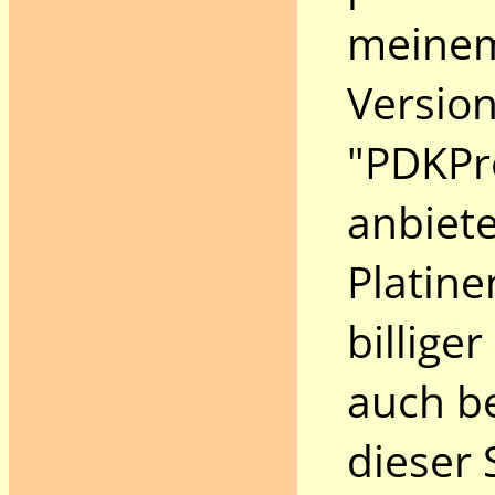
meine
Versio
"PDKPr
anbiete
Platine
billige
auch be
dieser 