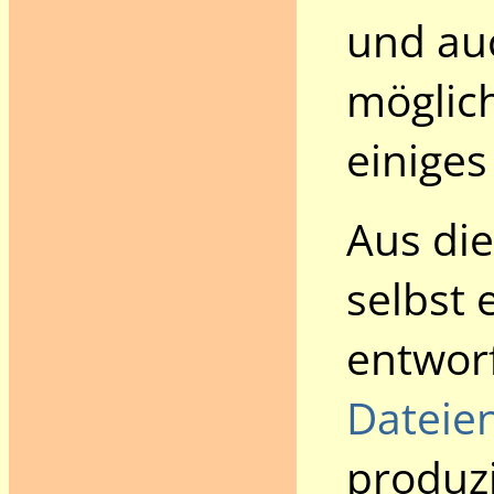
und auc
möglich
einiges
Aus di
selbst 
entworf
Dateie
produzi