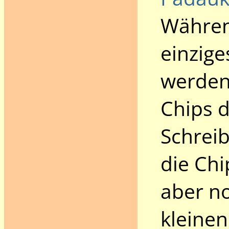
Währen
einzig
werden 
Chips d
Schreib
die Chi
aber no
kleinen