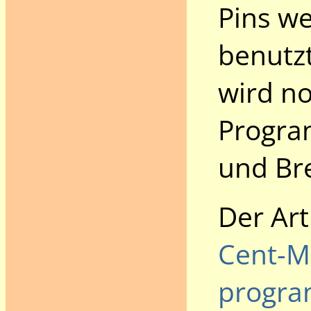
Pins w
benutz
wird no
Progra
und Br
Der Art
Cent-Mi
program