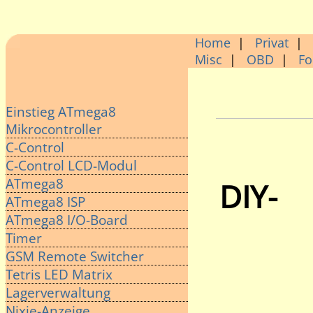
Home
|
Privat
|
Misc
|
OBD
|
F
Einstieg ATmega8
Mikrocontroller
C-Control
C-Control LCD-Modul
ATmega8
DIY-
ATmega8 ISP
ATmega8 I/O-Board
Timer
GSM Remote Switcher
Tetris LED Matrix
Lagerverwaltung
Nixie-Anzeige