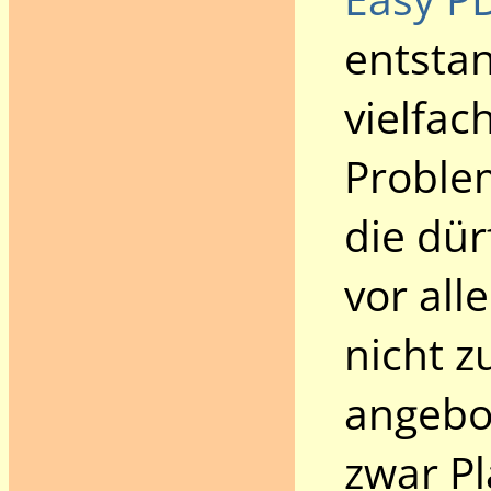
entsta
vielfac
Problem
die dü
vor all
nicht z
angebo
zwar Pl