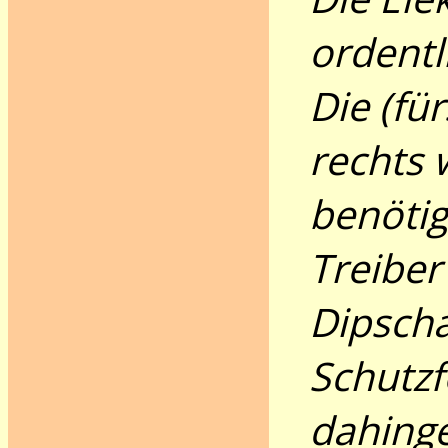
ordentl
Die (fü
rechts 
benötig
Treiber
Dipscha
Schutzf
dahinge