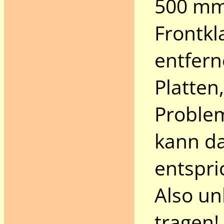
500 mm
Frontkl
entfern
Platten
Problem
kann d
entspri
Also un
tragen!