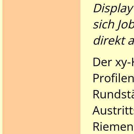
Display
sich Jo
direkt
Der xy-
Profile
Rundstä
Austrit
Riemena