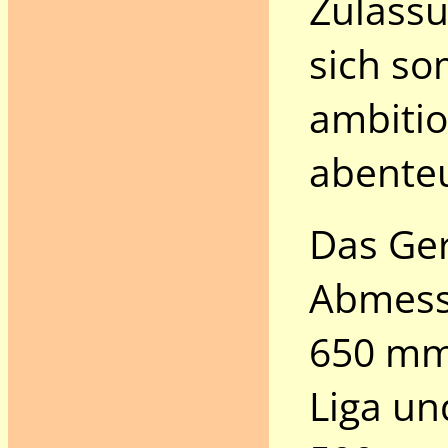
Zulassu
sich so
ambitio
abente
Das Ger
Abmess
650 mm
Liga un