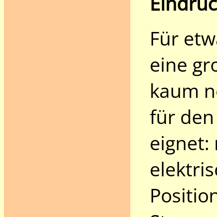
Eindruc
Für et
eine g
kaum no
für den
eignet:
elektri
Positio