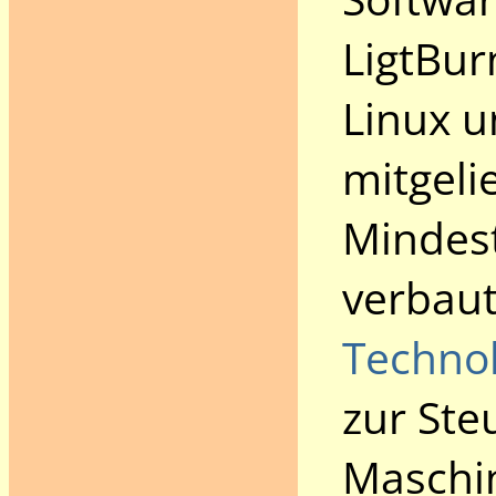
LigtBur
Linux u
mitgeli
Mindest
verbau
Techno
zur Ste
Maschin