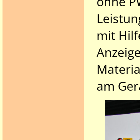
ohne P
Leistun
mit Hil
Anzeig
Materia
am Gerä