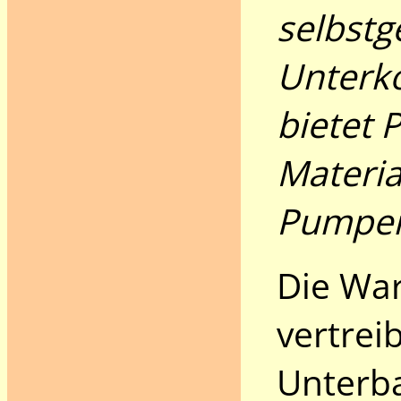
selbstg
Unterk
bietet P
Materia
Pumpe
Die War
vertrei
Unterba