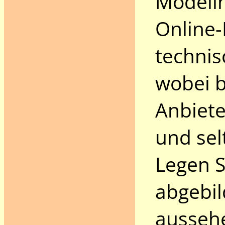
Modelln
Online
technis
wobei b
Anbiete
und sel
Legen 
abgebil
ausseh