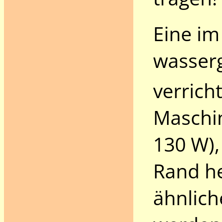
Eine im
wasser
verricht
Maschin
130 W),
Rand h
ähnlic