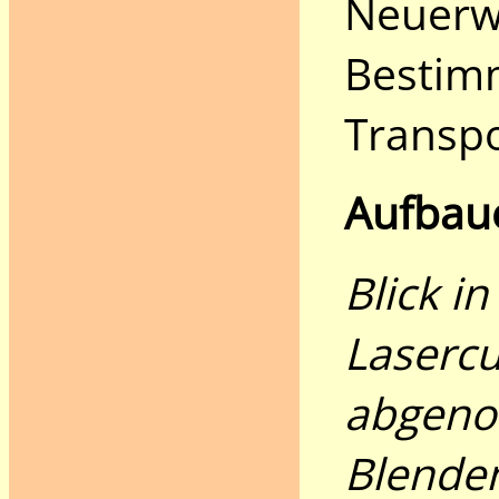
Neuerw
Bestimm
Transpo
Aufbau
Blick i
Lasercu
abgen
Blenden