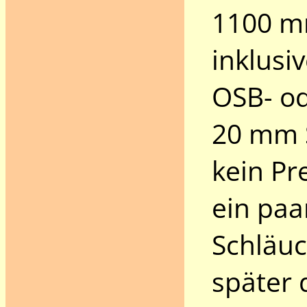
1100 m
inklusi
OSB- od
20 mm S
kein Pr
ein paa
Schläu
später 