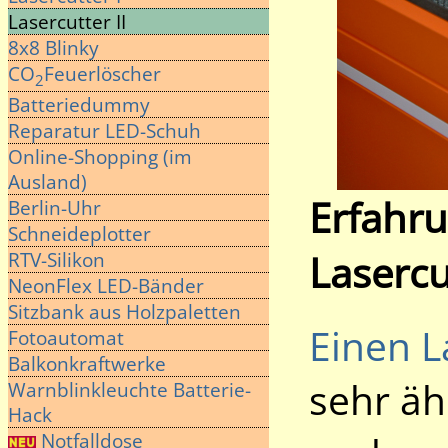
Lasercutter II
8x8 Blinky
CO
Feuerlöscher
2
Batteriedummy
Reparatur LED-Schuh
Online-Shopping (im
Ausland)
Erfahru
Berlin-Uhr
Schneideplotter
Lasercu
RTV-Silikon
NeonFlex LED-Bänder
Sitzbank aus Holzpaletten
Einen L
Fotoautomat
Balkonkraftwerke
sehr ähn
Warnblinkleuchte Batterie-
Hack
Notfalldose