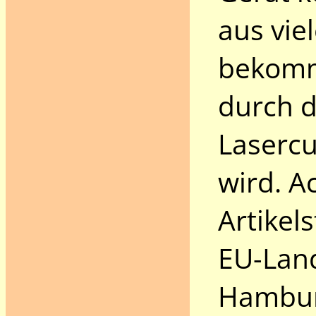
aus vie
bekomm
durch 
Lasercu
wird. A
Artikel
EU-Land 
Hambur