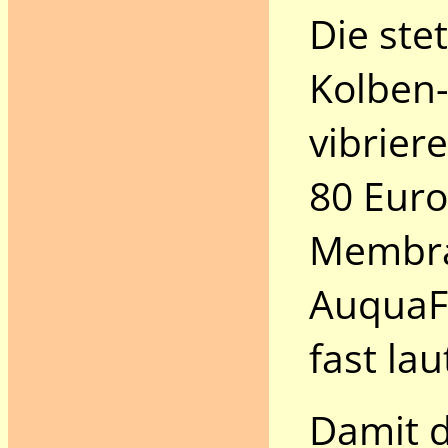
Die ste
Kolben-
vibriere
80 Euro
Membra
AuquaFo
fast lau
Damit d