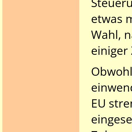
Steueru
etwas m
Wahl, n
einiger
Obwohl 
einwend
EU stre
eingese