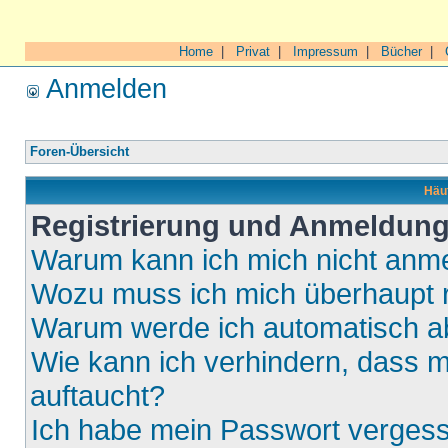
Home
|
Privat
|
Impressum
|
Bücher
|
Anmelden
Foren-Übersicht
Häuf
Registrierung und Anmeldun
Warum kann ich mich nicht anm
Wozu muss ich mich überhaupt r
Warum werde ich automatisch 
Wie kann ich verhindern, dass m
auftaucht?
Ich habe mein Passwort verges