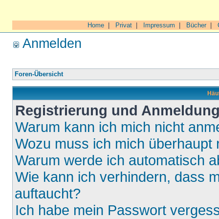
Home
|
Privat
|
Impressum
|
Bücher
|
Anmelden
Foren-Übersicht
Häuf
Registrierung und Anmeldun
Warum kann ich mich nicht anm
Wozu muss ich mich überhaupt r
Warum werde ich automatisch 
Wie kann ich verhindern, dass m
auftaucht?
Ich habe mein Passwort verges