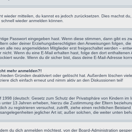
icht wieder mitteilen, du kannst es jedoch zurücksetzen. Dies machst d
ch schnell wieder anmelden können.
chtige Passwort eingegeben hast. Wenn diese stimmen, dann gibt es z
Eltern oder deiner Erziehungsberechtigten den Anweisungen folgen, die 
sen alle neu angemeldeten Mitglieder erst freigeschaltet werden – entwe
 oder nicht. Wenn du eine E-Mail erhalten hast, folge den dort enthalte
ockiert wurde. Wenn du dir sicher bist, dass deine E-Mail-Adresse korr
nicht mehr anmelden?!
chieden Gründen deaktiviert oder gelöscht hat. Außerdem löschen viele
ere dich einfach erneut und nimm aktiv an den Diskussionen teil!
 1998 (deutsch: Gesetz zum Schutz der Privatsphäre von Kindern im Int
n unter 13 Jahren erheben, hierzu die Zustimmung der Eltern beziehu
 dich zu registrieren versuchst, zutrifft, ziehe einen rechtlichen Beist
sangelegenheiten jeglicher Art ist; außer solchen, die weiter unten be
 dem du dich anmelden möchtest, von der Board-Administration gesper