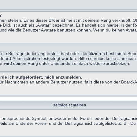
?
n stehen. Eines dieser Bilder ist meist mit deinem Rang verknüpft: Of
ild, ist auch als „Avatar“ bezeichnet. Es handelt sich hierbei in der 
 und wie die Benutzer Avatare benutzen können. Wenn du keinen Avatar 
le Beiträge du bislang erstellt hast oder identifizieren bestimmte B
 Board-Administration festgelegt wurden. Bitte schreibe keine sinnlo
tor wird deinen Rang unter Umständen einfach wieder zurücksetzen.
erde ich aufgefordert, mich anzumelden.
 für Nachrichten an andere Benutzer nutzen, falls diese von der Board
Beiträge schreiben
ntsprechende Symbol, entweder in der Foren- oder der Beitragsansicht.
eils am Ende der Foren- und der Beitragsansicht aufgelistet. Z. B. „D