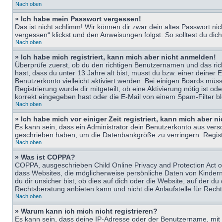
Nach oben
» Ich habe mein Passwort vergessen!
Das ist nicht schlimm! Wir können dir zwar dein altes Passwort n
vergessen“ klickst und den Anweisungen folgst. So solltest du di
Nach oben
» Ich habe mich registriert, kann mich aber nicht anmelden!
Überprüfe zuerst, ob du den richtigen Benutzernamen und das ri
hast, dass du unter 13 Jahre alt bist, musst du bzw. einer deiner 
Benutzerkonto vielleicht aktiviert werden. Bei einigen Boards müs
Registrierung wurde dir mitgeteilt, ob eine Aktivierung nötig ist
korrekt eingegeben hast oder die E-Mail von einem Spam-Filter bl
Nach oben
» Ich habe mich vor einiger Zeit registriert, kann mich aber 
Es kann sein, dass ein Administrator dein Benutzerkonto aus vers
geschrieben haben, um die Datenbankgröße zu verringern. Registri
Nach oben
» Was ist COPPA?
COPPA, ausgeschrieben Child Online Privacy and Protection Act of
dass Websites, die möglicherweise persönliche Daten von Kinder
du dir unsicher bist, ob dies auf dich oder die Website, auf der du
Rechtsberatung anbieten kann und nicht die Anlaufstelle für Recht
Nach oben
» Warum kann ich mich nicht registrieren?
Es kann sein, dass deine IP-Adresse oder der Benutzername, mit