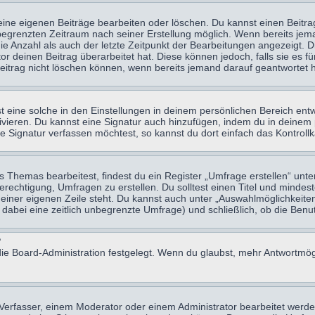
eine eigenen Beiträge bearbeiten oder löschen. Du kannst einen Beitr
n begrenzten Zeitraum nach seiner Erstellung möglich. Wenn bereits jema
e Anzahl als auch der letzte Zeitpunkt der Bearbeitungen angezeigt. 
 deinen Beitrag überarbeitet hat. Diese können jedoch, falls sie es für
eitrag nicht löschen können, wenn bereits jemand darauf geantwortet h
eine solche in den Einstellungen in deinem persönlichen Bereich entw
tivieren. Du kannst eine Signatur auch hinzufügen, indem du in deine
e Signatur verfassen möchtest, so kannst du dort einfach das Kontroll
Themas bearbeitest, findest du ein Register „Umfrage erstellen“ unter
Berechtigung, Umfragen zu erstellen. Du solltest einen Titel und minde
 einer eigenen Zeile steht. Du kannst auch unter „Auswahlmöglichkeiten
t dabei eine zeitlich unbegrenzte Umfrage) und schließlich, ob die Be
?
ie Board-Administration festgelegt. Wenn du glaubst, mehr Antwortmögl
erfasser, einem Moderator oder einem Administrator bearbeitet werde