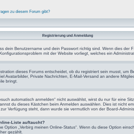
fragen zu diesem Forum gibt?
Registrierung und Anmeldung
ass dein Benutzername und dein Passwort richtig sind. Wenn dies der Fa
 Konfigurationsproblem mit der Website vorliegt, welches ein Administr
tration dieses Forums entscheidet, ob du registriert sein musst, um Beit
el Avatarbilder, Private Nachrichten, E-Mail-Versand an andere Mitglie
le bringt.
uch automatisch anmelden“ nicht auswählst, wirst du nur für eine Sit
kannst du dieses Kästchen beim Anmelden auswählen. Dies ist nicht e
t zur Verfügung steht, dann wurde sie vermutlich von der Board-Adminis
nline-Liste auftaucht?
ine Option „Verbirg meinen Online-Status“. Wenn du diese Option einsc
her gezählt.