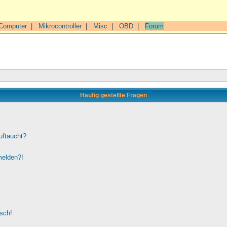
Computer
|
Mikrocontroller
|
Misc
|
OBD
|
Forum
Häufig gestellte Fragen
uftaucht?
melden?!
lsch!