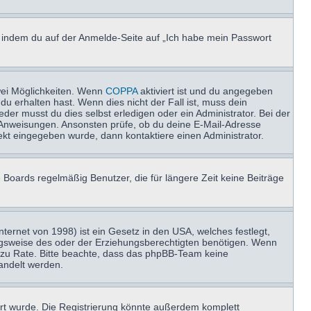
u, indem du auf der Anmelde-Seite auf „Ich habe mein Passwort
wei Möglichkeiten. Wenn
COPPA
aktiviert ist und du angegeben
du erhalten hast. Wenn dies nicht der Fall ist, muss dein
der musst du dies selbst erledigen oder ein Administrator. Bei der
nen Anweisungen. Ansonsten prüfe, ob du deine E-Mail-Adresse
ekt eingegeben wurde, dann kontaktiere einen Administrator.
 Boards regelmäßig Benutzer, die für längere Zeit keine Beiträge
ernet von 1998) ist ein Gesetz in den USA, welches festlegt,
ngsweise des oder der Erziehungsberechtigten benötigen. Wenn
and zu Rate. Bitte beachte, dass das phpBB-Team keine
handelt werden.
rt wurde. Die Registrierung könnte außerdem komplett