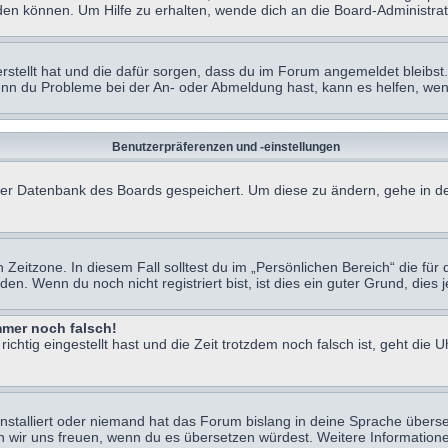
en können. Um Hilfe zu erhalten, wende dich an die Board-Administrat
erstellt hat und die dafür sorgen, dass du im Forum angemeldet bleibs
Wenn du Probleme bei der An- oder Abmeldung hast, kann es helfen, we
Benutzerpräferenzen und -einstellungen
n der Datenbank des Boards gespeichert. Um diese zu ändern, gehe in de
Zeitzone. In diesem Fall solltest du im „Persönlichen Bereich“ die für d
. Wenn du noch nicht registriert bist, ist dies ein guter Grund, dies je
immer noch falsch!
chtig eingestellt hast und die Zeit trotzdem noch falsch ist, geht die U
nstalliert oder niemand hat das Forum bislang in deine Sprache überse
würden wir uns freuen, wenn du es übersetzen würdest. Weitere Informa