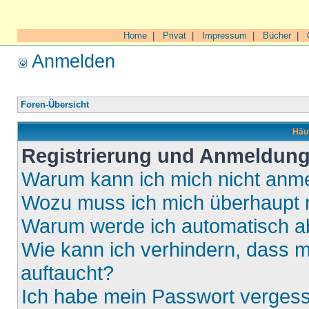
Home
|
Privat
|
Impressum
|
Bücher
|
Anmelden
Foren-Übersicht
Häuf
Registrierung und Anmeldun
Warum kann ich mich nicht anm
Wozu muss ich mich überhaupt r
Warum werde ich automatisch 
Wie kann ich verhindern, dass m
auftaucht?
Ich habe mein Passwort verges