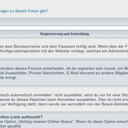
fragen zu diesem Forum gibt?
Registrierung und Anmeldung
ass dein Benutzername und dein Passwort richtig sind. Wenn dies der Fa
 Konfigurationsproblem mit der Website vorliegt, welches ein Administr
tration dieses Forums entscheidet, ob du registriert sein musst, um Beit
el Avatarbilder, Private Nachrichten, E-Mail-Versand an andere Mitglie
le bringt.
uch automatisch anmelden“ nicht auswählst, wirst du nur für eine Sit
kannst du dieses Kästchen beim Anmelden auswählen. Dies ist nicht e
t zur Verfügung steht, dann wurde sie vermutlich von der Board-Adminis
nline-Liste auftaucht?
ine Option „Verbirg meinen Online-Status“. Wenn du diese Option einsc
her gezählt.