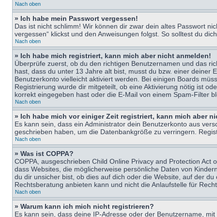
Nach oben
» Ich habe mein Passwort vergessen!
Das ist nicht schlimm! Wir können dir zwar dein altes Passwort n
vergessen“ klickst und den Anweisungen folgst. So solltest du di
Nach oben
» Ich habe mich registriert, kann mich aber nicht anmelden!
Überprüfe zuerst, ob du den richtigen Benutzernamen und das ri
hast, dass du unter 13 Jahre alt bist, musst du bzw. einer deiner 
Benutzerkonto vielleicht aktiviert werden. Bei einigen Boards müs
Registrierung wurde dir mitgeteilt, ob eine Aktivierung nötig ist
korrekt eingegeben hast oder die E-Mail von einem Spam-Filter bl
Nach oben
» Ich habe mich vor einiger Zeit registriert, kann mich aber 
Es kann sein, dass ein Administrator dein Benutzerkonto aus vers
geschrieben haben, um die Datenbankgröße zu verringern. Registri
Nach oben
» Was ist COPPA?
COPPA, ausgeschrieben Child Online Privacy and Protection Act of
dass Websites, die möglicherweise persönliche Daten von Kinder
du dir unsicher bist, ob dies auf dich oder die Website, auf der du
Rechtsberatung anbieten kann und nicht die Anlaufstelle für Recht
Nach oben
» Warum kann ich mich nicht registrieren?
Es kann sein, dass deine IP-Adresse oder der Benutzername, mit