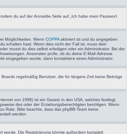
u, indem du auf der Anmelde-Seite auf „Ich habe mein Passwort
wei Möglichkeiten. Wenn
COPPA
aktiviert ist und du angegeben
du erhalten hast. Wenn dies nicht der Fall ist, muss dein
der musst du dies selbst erledigen oder ein Administrator. Bei der
nen Anweisungen. Ansonsten prüfe, ob du deine E-Mail-Adresse
ekt eingegeben wurde, dann kontaktiere einen Administrator.
 Boards regelmäßig Benutzer, die für längere Zeit keine Beiträge
ernet von 1998) ist ein Gesetz in den USA, welches festlegt,
ngsweise des oder der Erziehungsberechtigten benötigen. Wenn
and zu Rate. Bitte beachte, dass das phpBB-Team keine
handelt werden.
rt wurde. Die Registrierung könnte außerdem komplett