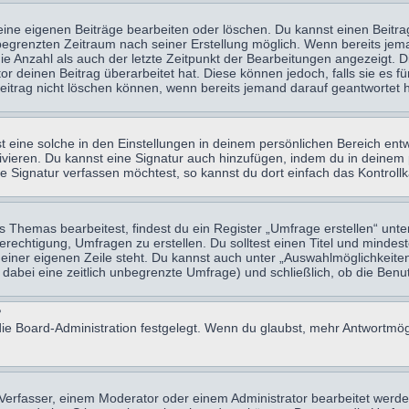
eine eigenen Beiträge bearbeiten oder löschen. Du kannst einen Beitr
n begrenzten Zeitraum nach seiner Erstellung möglich. Wenn bereits jema
e Anzahl als auch der letzte Zeitpunkt der Bearbeitungen angezeigt. 
 deinen Beitrag überarbeitet hat. Diese können jedoch, falls sie es für
eitrag nicht löschen können, wenn bereits jemand darauf geantwortet h
eine solche in den Einstellungen in deinem persönlichen Bereich entw
tivieren. Du kannst eine Signatur auch hinzufügen, indem du in deine
e Signatur verfassen möchtest, so kannst du dort einfach das Kontroll
Themas bearbeitest, findest du ein Register „Umfrage erstellen“ unter
Berechtigung, Umfragen zu erstellen. Du solltest einen Titel und minde
 einer eigenen Zeile steht. Du kannst auch unter „Auswahlmöglichkeiten
t dabei eine zeitlich unbegrenzte Umfrage) und schließlich, ob die Be
?
ie Board-Administration festgelegt. Wenn du glaubst, mehr Antwortmögl
erfasser, einem Moderator oder einem Administrator bearbeitet werde