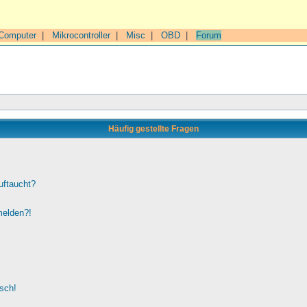
Computer
|
Mikrocontroller
|
Misc
|
OBD
|
Forum
Häufig gestellte Fragen
uftaucht?
melden?!
lsch!