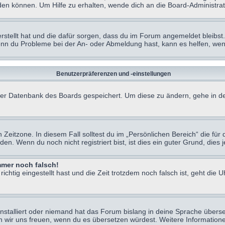
en können. Um Hilfe zu erhalten, wende dich an die Board-Administrat
erstellt hat und die dafür sorgen, dass du im Forum angemeldet bleibs
Wenn du Probleme bei der An- oder Abmeldung hast, kann es helfen, we
Benutzerpräferenzen und -einstellungen
n der Datenbank des Boards gespeichert. Um diese zu ändern, gehe in de
Zeitzone. In diesem Fall solltest du im „Persönlichen Bereich“ die für d
. Wenn du noch nicht registriert bist, ist dies ein guter Grund, dies je
immer noch falsch!
chtig eingestellt hast und die Zeit trotzdem noch falsch ist, geht die U
nstalliert oder niemand hat das Forum bislang in deine Sprache überse
würden wir uns freuen, wenn du es übersetzen würdest. Weitere Informa