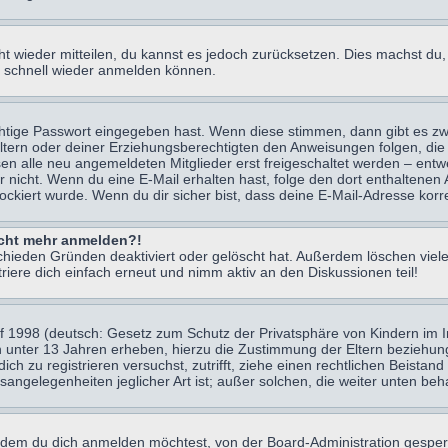
icht wieder mitteilen, du kannst es jedoch zurücksetzen. Dies machst d
ch schnell wieder anmelden können.
chtige Passwort eingegeben hast. Wenn diese stimmen, dann gibt es z
Eltern oder deiner Erziehungsberechtigten den Anweisungen folgen, die 
sen alle neu angemeldeten Mitglieder erst freigeschaltet werden – entwe
 oder nicht. Wenn du eine E-Mail erhalten hast, folge den dort enthalte
ockiert wurde. Wenn du dir sicher bist, dass deine E-Mail-Adresse korr
nicht mehr anmelden?!
chieden Gründen deaktiviert oder gelöscht hat. Außerdem löschen viele
ere dich einfach erneut und nimm aktiv an den Diskussionen teil!
 1998 (deutsch: Gesetz zum Schutz der Privatsphäre von Kindern im Int
n unter 13 Jahren erheben, hierzu die Zustimmung der Eltern beziehu
 dich zu registrieren versuchst, zutrifft, ziehe einen rechtlichen Beist
sangelegenheiten jeglicher Art ist; außer solchen, die weiter unten be
 dem du dich anmelden möchtest, von der Board-Administration gesper