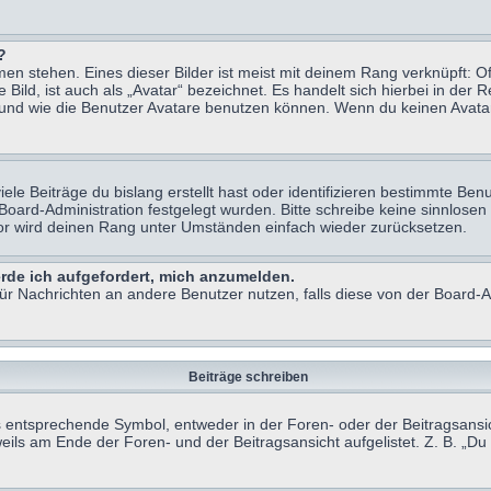
?
n stehen. Eines dieser Bilder ist meist mit deinem Rang verknüpft: Of
ild, ist auch als „Avatar“ bezeichnet. Es handelt sich hierbei in der 
 und wie die Benutzer Avatare benutzen können. Wenn du keinen Avatar 
le Beiträge du bislang erstellt hast oder identifizieren bestimmte B
 Board-Administration festgelegt wurden. Bitte schreibe keine sinnlo
tor wird deinen Rang unter Umständen einfach wieder zurücksetzen.
erde ich aufgefordert, mich anzumelden.
 für Nachrichten an andere Benutzer nutzen, falls diese von der Board
Beiträge schreiben
ntsprechende Symbol, entweder in der Foren- oder der Beitragsansicht.
eils am Ende der Foren- und der Beitragsansicht aufgelistet. Z. B. „D