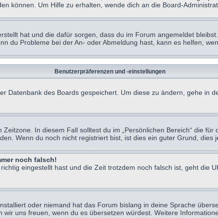
en können. Um Hilfe zu erhalten, wende dich an die Board-Administrat
erstellt hat und die dafür sorgen, dass du im Forum angemeldet bleibs
Wenn du Probleme bei der An- oder Abmeldung hast, kann es helfen, we
Benutzerpräferenzen und -einstellungen
n der Datenbank des Boards gespeichert. Um diese zu ändern, gehe in de
Zeitzone. In diesem Fall solltest du im „Persönlichen Bereich“ die für d
. Wenn du noch nicht registriert bist, ist dies ein guter Grund, dies je
immer noch falsch!
chtig eingestellt hast und die Zeit trotzdem noch falsch ist, geht die U
nstalliert oder niemand hat das Forum bislang in deine Sprache überse
würden wir uns freuen, wenn du es übersetzen würdest. Weitere Informa