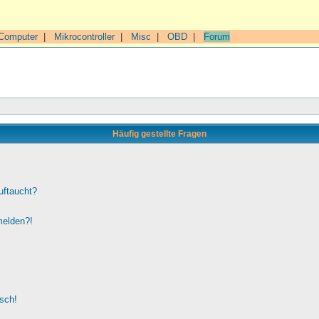
Computer
|
Mikrocontroller
|
Misc
|
OBD
|
Forum
Häufig gestellte Fragen
uftaucht?
melden?!
lsch!