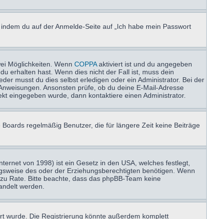
u, indem du auf der Anmelde-Seite auf „Ich habe mein Passwort
wei Möglichkeiten. Wenn
COPPA
aktiviert ist und du angegeben
du erhalten hast. Wenn dies nicht der Fall ist, muss dein
der musst du dies selbst erledigen oder ein Administrator. Bei der
nen Anweisungen. Ansonsten prüfe, ob du deine E-Mail-Adresse
ekt eingegeben wurde, dann kontaktiere einen Administrator.
 Boards regelmäßig Benutzer, die für längere Zeit keine Beiträge
ernet von 1998) ist ein Gesetz in den USA, welches festlegt,
ngsweise des oder der Erziehungsberechtigten benötigen. Wenn
and zu Rate. Bitte beachte, dass das phpBB-Team keine
handelt werden.
rt wurde. Die Registrierung könnte außerdem komplett