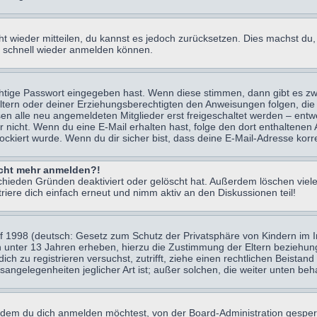
icht wieder mitteilen, du kannst es jedoch zurücksetzen. Dies machst d
ch schnell wieder anmelden können.
chtige Passwort eingegeben hast. Wenn diese stimmen, dann gibt es z
Eltern oder deiner Erziehungsberechtigten den Anweisungen folgen, die 
sen alle neu angemeldeten Mitglieder erst freigeschaltet werden – entwe
 oder nicht. Wenn du eine E-Mail erhalten hast, folge den dort enthalte
ockiert wurde. Wenn du dir sicher bist, dass deine E-Mail-Adresse korr
nicht mehr anmelden?!
chieden Gründen deaktiviert oder gelöscht hat. Außerdem löschen viele
ere dich einfach erneut und nimm aktiv an den Diskussionen teil!
 1998 (deutsch: Gesetz zum Schutz der Privatsphäre von Kindern im Int
n unter 13 Jahren erheben, hierzu die Zustimmung der Eltern beziehu
 dich zu registrieren versuchst, zutrifft, ziehe einen rechtlichen Beist
sangelegenheiten jeglicher Art ist; außer solchen, die weiter unten be
 dem du dich anmelden möchtest, von der Board-Administration gesper