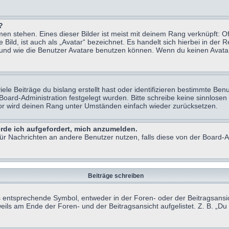
?
n stehen. Eines dieser Bilder ist meist mit deinem Rang verknüpft: Of
ild, ist auch als „Avatar“ bezeichnet. Es handelt sich hierbei in der 
 und wie die Benutzer Avatare benutzen können. Wenn du keinen Avatar 
le Beiträge du bislang erstellt hast oder identifizieren bestimmte B
 Board-Administration festgelegt wurden. Bitte schreibe keine sinnlo
tor wird deinen Rang unter Umständen einfach wieder zurücksetzen.
erde ich aufgefordert, mich anzumelden.
 für Nachrichten an andere Benutzer nutzen, falls diese von der Board
Beiträge schreiben
ntsprechende Symbol, entweder in der Foren- oder der Beitragsansicht.
eils am Ende der Foren- und der Beitragsansicht aufgelistet. Z. B. „D