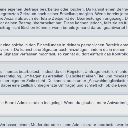
eine eigenen Beiträge bearbeiten oder löschen. Du kannst einen Beitr
n begrenzten Zeitraum nach seiner Erstellung möglich. Wenn bereits jema
e Anzahl als auch der letzte Zeitpunkt der Bearbeitungen angezeigt. 
 deinen Beitrag überarbeitet hat. Diese können jedoch, falls sie es für
eitrag nicht löschen können, wenn bereits jemand darauf geantwortet h
eine solche in den Einstellungen in deinem persönlichen Bereich entw
tivieren. Du kannst eine Signatur auch hinzufügen, indem du in deine
e Signatur verfassen möchtest, so kannst du dort einfach das Kontroll
Themas bearbeitest, findest du ein Register „Umfrage erstellen“ unter
Berechtigung, Umfragen zu erstellen. Du solltest einen Titel und minde
 einer eigenen Zeile steht. Du kannst auch unter „Auswahlmöglichkeiten
t dabei eine zeitlich unbegrenzte Umfrage) und schließlich, ob die Be
?
ie Board-Administration festgelegt. Wenn du glaubst, mehr Antwortmögl
erfasser, einem Moderator oder einem Administrator bearbeitet werde