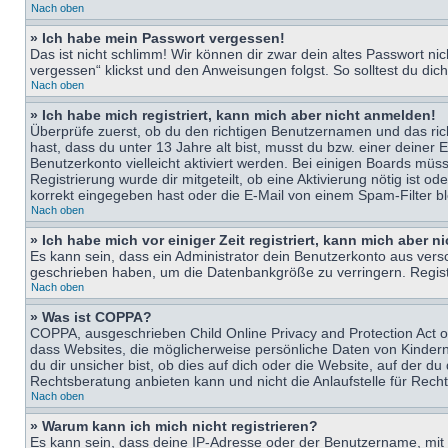
Nach oben
» Ich habe mein Passwort vergessen!
Das ist nicht schlimm! Wir können dir zwar dein altes Passwort n
vergessen“ klickst und den Anweisungen folgst. So solltest du di
Nach oben
» Ich habe mich registriert, kann mich aber nicht anmelden!
Überprüfe zuerst, ob du den richtigen Benutzernamen und das ri
hast, dass du unter 13 Jahre alt bist, musst du bzw. einer deiner 
Benutzerkonto vielleicht aktiviert werden. Bei einigen Boards müs
Registrierung wurde dir mitgeteilt, ob eine Aktivierung nötig ist
korrekt eingegeben hast oder die E-Mail von einem Spam-Filter bl
Nach oben
» Ich habe mich vor einiger Zeit registriert, kann mich aber 
Es kann sein, dass ein Administrator dein Benutzerkonto aus vers
geschrieben haben, um die Datenbankgröße zu verringern. Registri
Nach oben
» Was ist COPPA?
COPPA, ausgeschrieben Child Online Privacy and Protection Act of
dass Websites, die möglicherweise persönliche Daten von Kinder
du dir unsicher bist, ob dies auf dich oder die Website, auf der du
Rechtsberatung anbieten kann und nicht die Anlaufstelle für Recht
Nach oben
» Warum kann ich mich nicht registrieren?
Es kann sein, dass deine IP-Adresse oder der Benutzername, mit