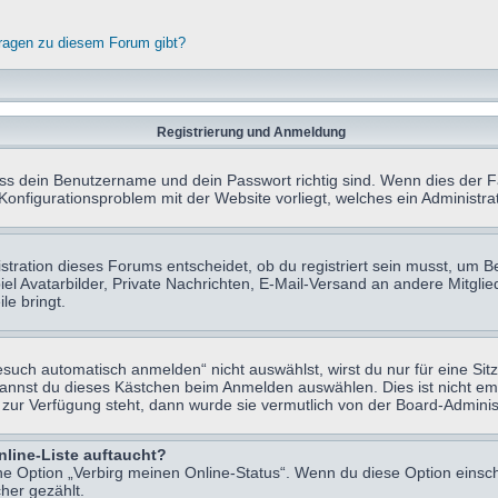
fragen zu diesem Forum gibt?
Registrierung und Anmeldung
ass dein Benutzername und dein Passwort richtig sind. Wenn dies der Fa
 Konfigurationsproblem mit der Website vorliegt, welches ein Administr
tration dieses Forums entscheidet, ob du registriert sein musst, um Beit
el Avatarbilder, Private Nachrichten, E-Mail-Versand an andere Mitglie
le bringt.
uch automatisch anmelden“ nicht auswählst, wirst du nur für eine Sit
kannst du dieses Kästchen beim Anmelden auswählen. Dies ist nicht e
t zur Verfügung steht, dann wurde sie vermutlich von der Board-Adminis
nline-Liste auftaucht?
ine Option „Verbirg meinen Online-Status“. Wenn du diese Option einsc
her gezählt.