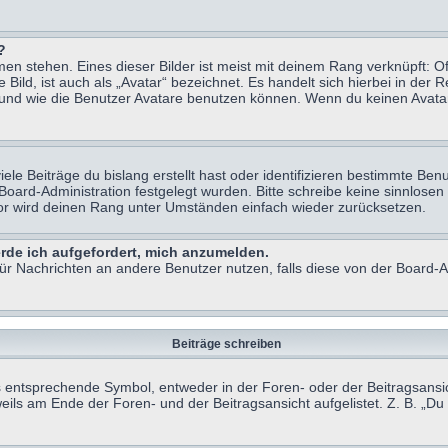
?
n stehen. Eines dieser Bilder ist meist mit deinem Rang verknüpft: Of
ild, ist auch als „Avatar“ bezeichnet. Es handelt sich hierbei in der 
 und wie die Benutzer Avatare benutzen können. Wenn du keinen Avatar 
le Beiträge du bislang erstellt hast oder identifizieren bestimmte B
 Board-Administration festgelegt wurden. Bitte schreibe keine sinnlo
tor wird deinen Rang unter Umständen einfach wieder zurücksetzen.
erde ich aufgefordert, mich anzumelden.
 für Nachrichten an andere Benutzer nutzen, falls diese von der Board
Beiträge schreiben
ntsprechende Symbol, entweder in der Foren- oder der Beitragsansicht.
eils am Ende der Foren- und der Beitragsansicht aufgelistet. Z. B. „D