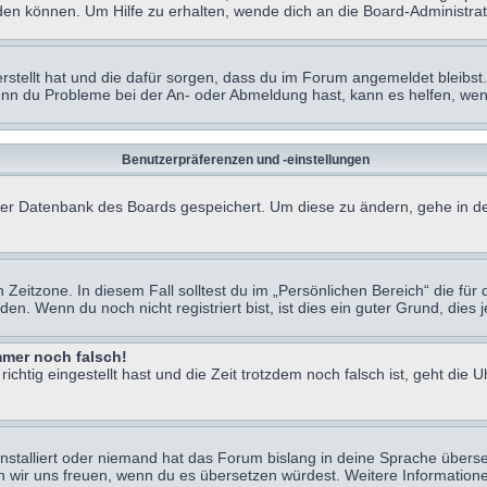
en können. Um Hilfe zu erhalten, wende dich an die Board-Administrat
erstellt hat und die dafür sorgen, dass du im Forum angemeldet bleibs
Wenn du Probleme bei der An- oder Abmeldung hast, kann es helfen, we
Benutzerpräferenzen und -einstellungen
n der Datenbank des Boards gespeichert. Um diese zu ändern, gehe in de
Zeitzone. In diesem Fall solltest du im „Persönlichen Bereich“ die für d
. Wenn du noch nicht registriert bist, ist dies ein guter Grund, dies je
immer noch falsch!
chtig eingestellt hast und die Zeit trotzdem noch falsch ist, geht die U
nstalliert oder niemand hat das Forum bislang in deine Sprache überse
würden wir uns freuen, wenn du es übersetzen würdest. Weitere Informa