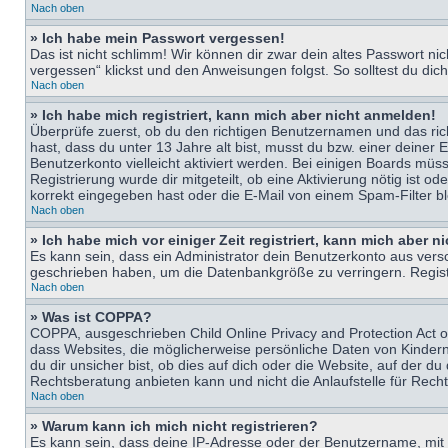
Nach oben
» Ich habe mein Passwort vergessen!
Das ist nicht schlimm! Wir können dir zwar dein altes Passwort n
vergessen“ klickst und den Anweisungen folgst. So solltest du di
Nach oben
» Ich habe mich registriert, kann mich aber nicht anmelden!
Überprüfe zuerst, ob du den richtigen Benutzernamen und das ri
hast, dass du unter 13 Jahre alt bist, musst du bzw. einer deiner 
Benutzerkonto vielleicht aktiviert werden. Bei einigen Boards müs
Registrierung wurde dir mitgeteilt, ob eine Aktivierung nötig ist
korrekt eingegeben hast oder die E-Mail von einem Spam-Filter bl
Nach oben
» Ich habe mich vor einiger Zeit registriert, kann mich aber 
Es kann sein, dass ein Administrator dein Benutzerkonto aus vers
geschrieben haben, um die Datenbankgröße zu verringern. Registri
Nach oben
» Was ist COPPA?
COPPA, ausgeschrieben Child Online Privacy and Protection Act of
dass Websites, die möglicherweise persönliche Daten von Kinder
du dir unsicher bist, ob dies auf dich oder die Website, auf der du
Rechtsberatung anbieten kann und nicht die Anlaufstelle für Recht
Nach oben
» Warum kann ich mich nicht registrieren?
Es kann sein, dass deine IP-Adresse oder der Benutzername, mit