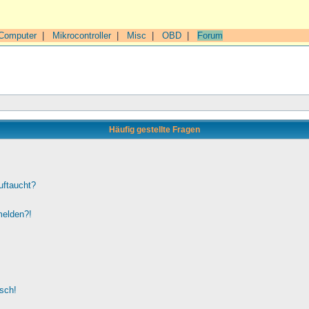
Computer
|
Mikrocontroller
|
Misc
|
OBD
|
Forum
Häufig gestellte Fragen
uftaucht?
melden?!
lsch!