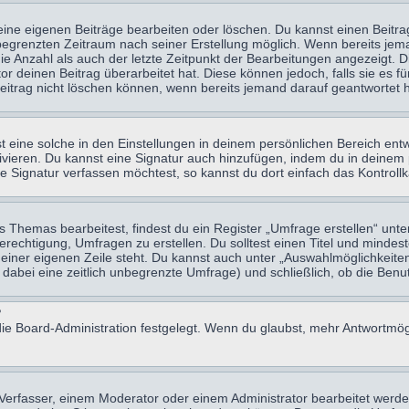
eine eigenen Beiträge bearbeiten oder löschen. Du kannst einen Beitr
n begrenzten Zeitraum nach seiner Erstellung möglich. Wenn bereits jema
e Anzahl als auch der letzte Zeitpunkt der Bearbeitungen angezeigt. 
 deinen Beitrag überarbeitet hat. Diese können jedoch, falls sie es für
eitrag nicht löschen können, wenn bereits jemand darauf geantwortet h
eine solche in den Einstellungen in deinem persönlichen Bereich entw
tivieren. Du kannst eine Signatur auch hinzufügen, indem du in deine
e Signatur verfassen möchtest, so kannst du dort einfach das Kontroll
Themas bearbeitest, findest du ein Register „Umfrage erstellen“ unter
Berechtigung, Umfragen zu erstellen. Du solltest einen Titel und minde
 einer eigenen Zeile steht. Du kannst auch unter „Auswahlmöglichkeiten
t dabei eine zeitlich unbegrenzte Umfrage) und schließlich, ob die Be
?
ie Board-Administration festgelegt. Wenn du glaubst, mehr Antwortmögl
erfasser, einem Moderator oder einem Administrator bearbeitet werde