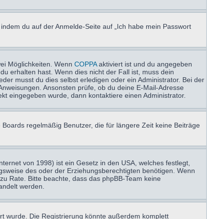
u, indem du auf der Anmelde-Seite auf „Ich habe mein Passwort
wei Möglichkeiten. Wenn
COPPA
aktiviert ist und du angegeben
du erhalten hast. Wenn dies nicht der Fall ist, muss dein
der musst du dies selbst erledigen oder ein Administrator. Bei der
nen Anweisungen. Ansonsten prüfe, ob du deine E-Mail-Adresse
ekt eingegeben wurde, dann kontaktiere einen Administrator.
 Boards regelmäßig Benutzer, die für längere Zeit keine Beiträge
ernet von 1998) ist ein Gesetz in den USA, welches festlegt,
ngsweise des oder der Erziehungsberechtigten benötigen. Wenn
and zu Rate. Bitte beachte, dass das phpBB-Team keine
handelt werden.
rt wurde. Die Registrierung könnte außerdem komplett