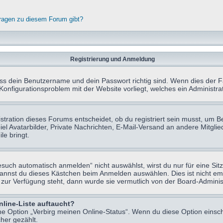
fragen zu diesem Forum gibt?
Registrierung und Anmeldung
ass dein Benutzername und dein Passwort richtig sind. Wenn dies der Fa
 Konfigurationsproblem mit der Website vorliegt, welches ein Administr
tration dieses Forums entscheidet, ob du registriert sein musst, um Beit
el Avatarbilder, Private Nachrichten, E-Mail-Versand an andere Mitglie
le bringt.
uch automatisch anmelden“ nicht auswählst, wirst du nur für eine Sit
kannst du dieses Kästchen beim Anmelden auswählen. Dies ist nicht e
t zur Verfügung steht, dann wurde sie vermutlich von der Board-Adminis
nline-Liste auftaucht?
ine Option „Verbirg meinen Online-Status“. Wenn du diese Option einsc
her gezählt.