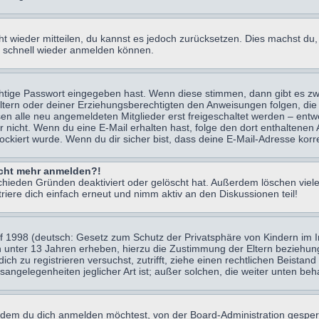
icht wieder mitteilen, du kannst es jedoch zurücksetzen. Dies machst d
ch schnell wieder anmelden können.
chtige Passwort eingegeben hast. Wenn diese stimmen, dann gibt es z
Eltern oder deiner Erziehungsberechtigten den Anweisungen folgen, die 
sen alle neu angemeldeten Mitglieder erst freigeschaltet werden – entwe
 oder nicht. Wenn du eine E-Mail erhalten hast, folge den dort enthalte
ockiert wurde. Wenn du dir sicher bist, dass deine E-Mail-Adresse korr
nicht mehr anmelden?!
chieden Gründen deaktiviert oder gelöscht hat. Außerdem löschen viele
ere dich einfach erneut und nimm aktiv an den Diskussionen teil!
 1998 (deutsch: Gesetz zum Schutz der Privatsphäre von Kindern im Int
n unter 13 Jahren erheben, hierzu die Zustimmung der Eltern beziehu
 dich zu registrieren versuchst, zutrifft, ziehe einen rechtlichen Beist
sangelegenheiten jeglicher Art ist; außer solchen, die weiter unten be
 dem du dich anmelden möchtest, von der Board-Administration gesper