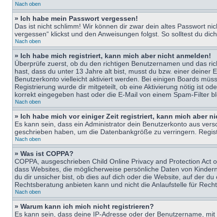
Nach oben
» Ich habe mein Passwort vergessen!
Das ist nicht schlimm! Wir können dir zwar dein altes Passwort n
vergessen“ klickst und den Anweisungen folgst. So solltest du di
Nach oben
» Ich habe mich registriert, kann mich aber nicht anmelden!
Überprüfe zuerst, ob du den richtigen Benutzernamen und das ri
hast, dass du unter 13 Jahre alt bist, musst du bzw. einer deiner 
Benutzerkonto vielleicht aktiviert werden. Bei einigen Boards müs
Registrierung wurde dir mitgeteilt, ob eine Aktivierung nötig ist
korrekt eingegeben hast oder die E-Mail von einem Spam-Filter bl
Nach oben
» Ich habe mich vor einiger Zeit registriert, kann mich aber 
Es kann sein, dass ein Administrator dein Benutzerkonto aus vers
geschrieben haben, um die Datenbankgröße zu verringern. Registri
Nach oben
» Was ist COPPA?
COPPA, ausgeschrieben Child Online Privacy and Protection Act of
dass Websites, die möglicherweise persönliche Daten von Kinder
du dir unsicher bist, ob dies auf dich oder die Website, auf der du
Rechtsberatung anbieten kann und nicht die Anlaufstelle für Recht
Nach oben
» Warum kann ich mich nicht registrieren?
Es kann sein, dass deine IP-Adresse oder der Benutzername, mit