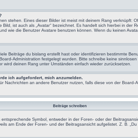
?
n stehen. Eines dieser Bilder ist meist mit deinem Rang verknüpft: Of
ild, ist auch als „Avatar“ bezeichnet. Es handelt sich hierbei in der 
 und wie die Benutzer Avatare benutzen können. Wenn du keinen Avatar 
le Beiträge du bislang erstellt hast oder identifizieren bestimmte B
 Board-Administration festgelegt wurden. Bitte schreibe keine sinnlo
tor wird deinen Rang unter Umständen einfach wieder zurücksetzen.
erde ich aufgefordert, mich anzumelden.
 für Nachrichten an andere Benutzer nutzen, falls diese von der Board
Beiträge schreiben
ntsprechende Symbol, entweder in der Foren- oder der Beitragsansicht.
eils am Ende der Foren- und der Beitragsansicht aufgelistet. Z. B. „D