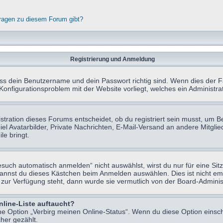
fragen zu diesem Forum gibt?
Registrierung und Anmeldung
ass dein Benutzername und dein Passwort richtig sind. Wenn dies der Fa
 Konfigurationsproblem mit der Website vorliegt, welches ein Administr
tration dieses Forums entscheidet, ob du registriert sein musst, um Beit
el Avatarbilder, Private Nachrichten, E-Mail-Versand an andere Mitglie
le bringt.
uch automatisch anmelden“ nicht auswählst, wirst du nur für eine Sit
kannst du dieses Kästchen beim Anmelden auswählen. Dies ist nicht e
t zur Verfügung steht, dann wurde sie vermutlich von der Board-Adminis
nline-Liste auftaucht?
ine Option „Verbirg meinen Online-Status“. Wenn du diese Option einsc
her gezählt.