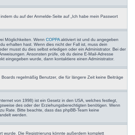
u, indem du auf der Anmelde-Seite auf „Ich habe mein Passwort
wei Möglichkeiten. Wenn
COPPA
aktiviert ist und du angegeben
du erhalten hast. Wenn dies nicht der Fall ist, muss dein
der musst du dies selbst erledigen oder ein Administrator. Bei der
nen Anweisungen. Ansonsten prüfe, ob du deine E-Mail-Adresse
ekt eingegeben wurde, dann kontaktiere einen Administrator.
 Boards regelmäßig Benutzer, die für längere Zeit keine Beiträge
ernet von 1998) ist ein Gesetz in den USA, welches festlegt,
ngsweise des oder der Erziehungsberechtigten benötigen. Wenn
and zu Rate. Bitte beachte, dass das phpBB-Team keine
handelt werden.
rt wurde. Die Registrierung könnte außerdem komplett