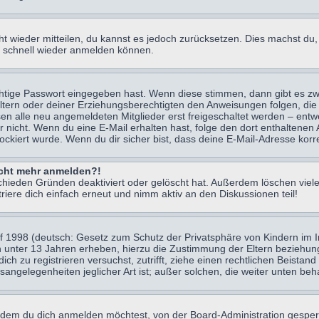
icht wieder mitteilen, du kannst es jedoch zurücksetzen. Dies machst d
ch schnell wieder anmelden können.
chtige Passwort eingegeben hast. Wenn diese stimmen, dann gibt es z
Eltern oder deiner Erziehungsberechtigten den Anweisungen folgen, die 
sen alle neu angemeldeten Mitglieder erst freigeschaltet werden – entwe
 oder nicht. Wenn du eine E-Mail erhalten hast, folge den dort enthalte
ockiert wurde. Wenn du dir sicher bist, dass deine E-Mail-Adresse korr
nicht mehr anmelden?!
chieden Gründen deaktiviert oder gelöscht hat. Außerdem löschen viele
ere dich einfach erneut und nimm aktiv an den Diskussionen teil!
 1998 (deutsch: Gesetz zum Schutz der Privatsphäre von Kindern im Int
n unter 13 Jahren erheben, hierzu die Zustimmung der Eltern beziehu
 dich zu registrieren versuchst, zutrifft, ziehe einen rechtlichen Beist
sangelegenheiten jeglicher Art ist; außer solchen, die weiter unten be
 dem du dich anmelden möchtest, von der Board-Administration gesper