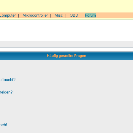
Computer
|
Mikrocontroller
|
Misc
|
OBD
|
Forum
Häufig gestellte Fragen
uftaucht?
melden?!
lsch!