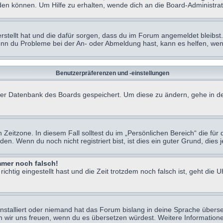
en können. Um Hilfe zu erhalten, wende dich an die Board-Administrat
erstellt hat und die dafür sorgen, dass du im Forum angemeldet bleibs
Wenn du Probleme bei der An- oder Abmeldung hast, kann es helfen, we
Benutzerpräferenzen und -einstellungen
n der Datenbank des Boards gespeichert. Um diese zu ändern, gehe in de
Zeitzone. In diesem Fall solltest du im „Persönlichen Bereich“ die für d
. Wenn du noch nicht registriert bist, ist dies ein guter Grund, dies je
immer noch falsch!
chtig eingestellt hast und die Zeit trotzdem noch falsch ist, geht die U
nstalliert oder niemand hat das Forum bislang in deine Sprache überse
würden wir uns freuen, wenn du es übersetzen würdest. Weitere Informa