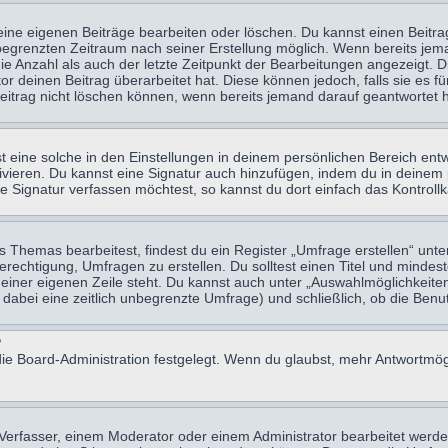
eine eigenen Beiträge bearbeiten oder löschen. Du kannst einen Beitr
n begrenzten Zeitraum nach seiner Erstellung möglich. Wenn bereits jema
e Anzahl als auch der letzte Zeitpunkt der Bearbeitungen angezeigt. 
 deinen Beitrag überarbeitet hat. Diese können jedoch, falls sie es für
eitrag nicht löschen können, wenn bereits jemand darauf geantwortet h
eine solche in den Einstellungen in deinem persönlichen Bereich entw
tivieren. Du kannst eine Signatur auch hinzufügen, indem du in deine
e Signatur verfassen möchtest, so kannst du dort einfach das Kontroll
Themas bearbeitest, findest du ein Register „Umfrage erstellen“ unter
Berechtigung, Umfragen zu erstellen. Du solltest einen Titel und minde
 einer eigenen Zeile steht. Du kannst auch unter „Auswahlmöglichkeiten
t dabei eine zeitlich unbegrenzte Umfrage) und schließlich, ob die Be
?
ie Board-Administration festgelegt. Wenn du glaubst, mehr Antwortmögl
erfasser, einem Moderator oder einem Administrator bearbeitet werde