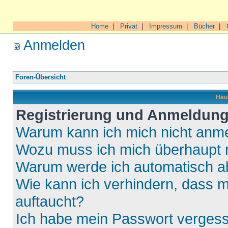
Home
|
Privat
|
Impressum
|
Bücher
|
Anmelden
Foren-Übersicht
Häuf
Registrierung und Anmeldun
Warum kann ich mich nicht anm
Wozu muss ich mich überhaupt r
Warum werde ich automatisch 
Wie kann ich verhindern, dass m
auftaucht?
Ich habe mein Passwort verges