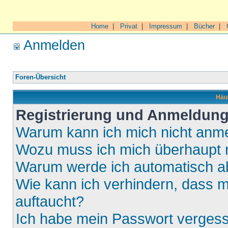
Home
|
Privat
|
Impressum
|
Bücher
|
Anmelden
Foren-Übersicht
Häuf
Registrierung und Anmeldun
Warum kann ich mich nicht anm
Wozu muss ich mich überhaupt r
Warum werde ich automatisch 
Wie kann ich verhindern, dass m
auftaucht?
Ich habe mein Passwort verges