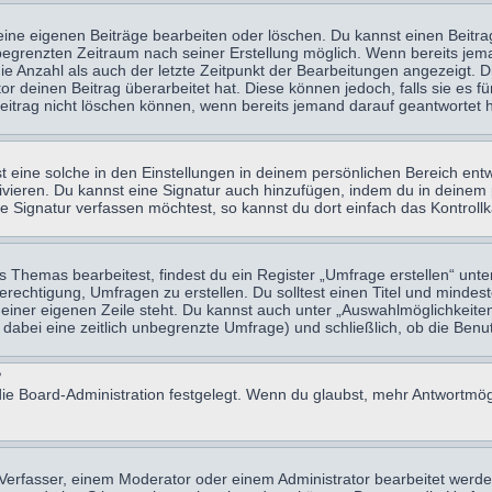
eine eigenen Beiträge bearbeiten oder löschen. Du kannst einen Beitr
n begrenzten Zeitraum nach seiner Erstellung möglich. Wenn bereits jema
e Anzahl als auch der letzte Zeitpunkt der Bearbeitungen angezeigt. 
 deinen Beitrag überarbeitet hat. Diese können jedoch, falls sie es für
eitrag nicht löschen können, wenn bereits jemand darauf geantwortet h
eine solche in den Einstellungen in deinem persönlichen Bereich entw
tivieren. Du kannst eine Signatur auch hinzufügen, indem du in deine
e Signatur verfassen möchtest, so kannst du dort einfach das Kontroll
Themas bearbeitest, findest du ein Register „Umfrage erstellen“ unter
Berechtigung, Umfragen zu erstellen. Du solltest einen Titel und minde
 einer eigenen Zeile steht. Du kannst auch unter „Auswahlmöglichkeiten
t dabei eine zeitlich unbegrenzte Umfrage) und schließlich, ob die Be
?
ie Board-Administration festgelegt. Wenn du glaubst, mehr Antwortmögl
erfasser, einem Moderator oder einem Administrator bearbeitet werde