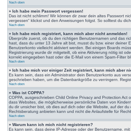
Nach oben
» Ich habe mein Passwort vergessen!
Das ist nicht schlimm! Wir können dir zwar dein altes Passwort n
vergessen“ klickst und den Anweisungen folgst. So solltest du di
Nach oben
» Ich habe mich registriert, kann mich aber nicht anmelden!
Überprüfe zuerst, ob du den richtigen Benutzernamen und das ri
hast, dass du unter 13 Jahre alt bist, musst du bzw. einer deiner 
Benutzerkonto vielleicht aktiviert werden. Bei einigen Boards müs
Registrierung wurde dir mitgeteilt, ob eine Aktivierung nötig ist
korrekt eingegeben hast oder die E-Mail von einem Spam-Filter bl
Nach oben
» Ich habe mich vor einiger Zeit registriert, kann mich aber 
Es kann sein, dass ein Administrator dein Benutzerkonto aus vers
geschrieben haben, um die Datenbankgröße zu verringern. Registri
Nach oben
» Was ist COPPA?
COPPA, ausgeschrieben Child Online Privacy and Protection Act of
dass Websites, die möglicherweise persönliche Daten von Kinder
du dir unsicher bist, ob dies auf dich oder die Website, auf der du
Rechtsberatung anbieten kann und nicht die Anlaufstelle für Recht
Nach oben
» Warum kann ich mich nicht registrieren?
Es kann sein, dass deine IP-Adresse oder der Benutzername, mit