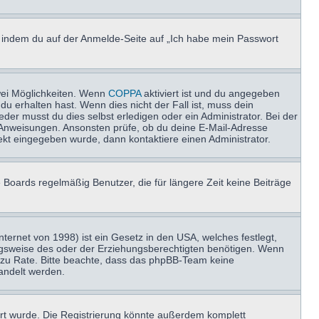
u, indem du auf der Anmelde-Seite auf „Ich habe mein Passwort
wei Möglichkeiten. Wenn
COPPA
aktiviert ist und du angegeben
du erhalten hast. Wenn dies nicht der Fall ist, muss dein
der musst du dies selbst erledigen oder ein Administrator. Bei der
nen Anweisungen. Ansonsten prüfe, ob du deine E-Mail-Adresse
ekt eingegeben wurde, dann kontaktiere einen Administrator.
 Boards regelmäßig Benutzer, die für längere Zeit keine Beiträge
ernet von 1998) ist ein Gesetz in den USA, welches festlegt,
ngsweise des oder der Erziehungsberechtigten benötigen. Wenn
and zu Rate. Bitte beachte, dass das phpBB-Team keine
handelt werden.
rt wurde. Die Registrierung könnte außerdem komplett