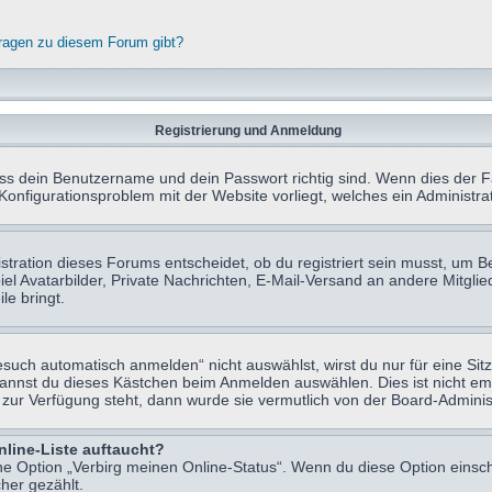
fragen zu diesem Forum gibt?
Registrierung und Anmeldung
ass dein Benutzername und dein Passwort richtig sind. Wenn dies der Fa
 Konfigurationsproblem mit der Website vorliegt, welches ein Administr
tration dieses Forums entscheidet, ob du registriert sein musst, um Beit
el Avatarbilder, Private Nachrichten, E-Mail-Versand an andere Mitglie
le bringt.
uch automatisch anmelden“ nicht auswählst, wirst du nur für eine Sit
kannst du dieses Kästchen beim Anmelden auswählen. Dies ist nicht e
t zur Verfügung steht, dann wurde sie vermutlich von der Board-Adminis
nline-Liste auftaucht?
ine Option „Verbirg meinen Online-Status“. Wenn du diese Option einsc
her gezählt.