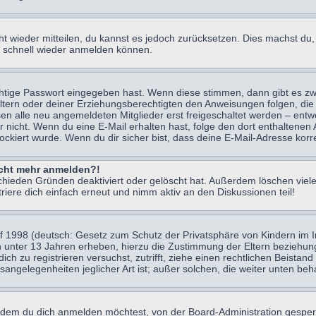
icht wieder mitteilen, du kannst es jedoch zurücksetzen. Dies machst d
ch schnell wieder anmelden können.
chtige Passwort eingegeben hast. Wenn diese stimmen, dann gibt es z
Eltern oder deiner Erziehungsberechtigten den Anweisungen folgen, die 
sen alle neu angemeldeten Mitglieder erst freigeschaltet werden – entwe
 oder nicht. Wenn du eine E-Mail erhalten hast, folge den dort enthalte
ockiert wurde. Wenn du dir sicher bist, dass deine E-Mail-Adresse korr
nicht mehr anmelden?!
chieden Gründen deaktiviert oder gelöscht hat. Außerdem löschen viele
ere dich einfach erneut und nimm aktiv an den Diskussionen teil!
 1998 (deutsch: Gesetz zum Schutz der Privatsphäre von Kindern im Int
n unter 13 Jahren erheben, hierzu die Zustimmung der Eltern beziehu
 dich zu registrieren versuchst, zutrifft, ziehe einen rechtlichen Beist
sangelegenheiten jeglicher Art ist; außer solchen, die weiter unten be
 dem du dich anmelden möchtest, von der Board-Administration gesper