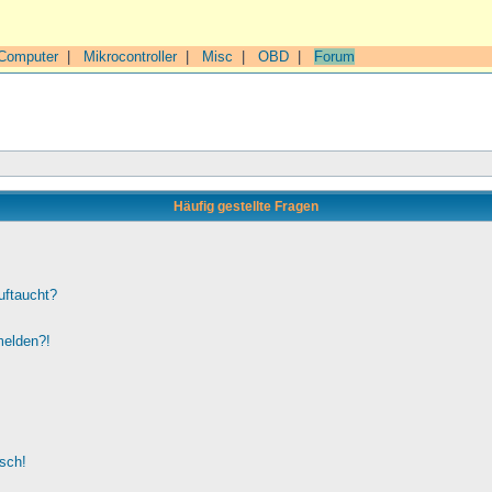
Computer
|
Mikrocontroller
|
Misc
|
OBD
|
Forum
Häufig gestellte Fragen
uftaucht?
melden?!
lsch!