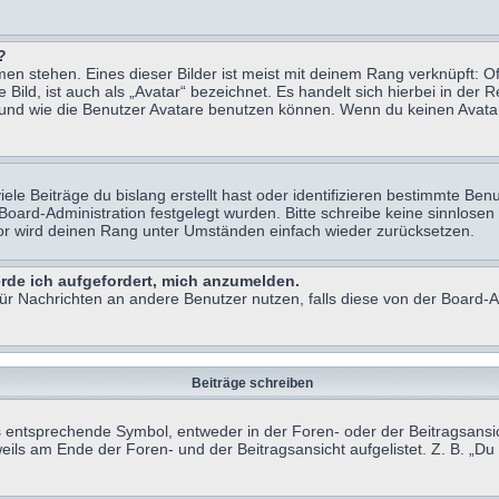
?
n stehen. Eines dieser Bilder ist meist mit deinem Rang verknüpft: Of
ild, ist auch als „Avatar“ bezeichnet. Es handelt sich hierbei in der 
 und wie die Benutzer Avatare benutzen können. Wenn du keinen Avatar 
le Beiträge du bislang erstellt hast oder identifizieren bestimmte B
 Board-Administration festgelegt wurden. Bitte schreibe keine sinnlo
tor wird deinen Rang unter Umständen einfach wieder zurücksetzen.
erde ich aufgefordert, mich anzumelden.
 für Nachrichten an andere Benutzer nutzen, falls diese von der Board
Beiträge schreiben
ntsprechende Symbol, entweder in der Foren- oder der Beitragsansicht.
eils am Ende der Foren- und der Beitragsansicht aufgelistet. Z. B. „D