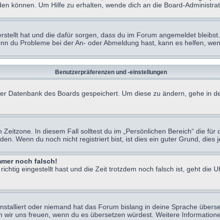
en können. Um Hilfe zu erhalten, wende dich an die Board-Administrat
erstellt hat und die dafür sorgen, dass du im Forum angemeldet bleibs
Wenn du Probleme bei der An- oder Abmeldung hast, kann es helfen, we
Benutzerpräferenzen und -einstellungen
n der Datenbank des Boards gespeichert. Um diese zu ändern, gehe in de
Zeitzone. In diesem Fall solltest du im „Persönlichen Bereich“ die für d
. Wenn du noch nicht registriert bist, ist dies ein guter Grund, dies je
immer noch falsch!
chtig eingestellt hast und die Zeit trotzdem noch falsch ist, geht die U
nstalliert oder niemand hat das Forum bislang in deine Sprache überse
würden wir uns freuen, wenn du es übersetzen würdest. Weitere Informa