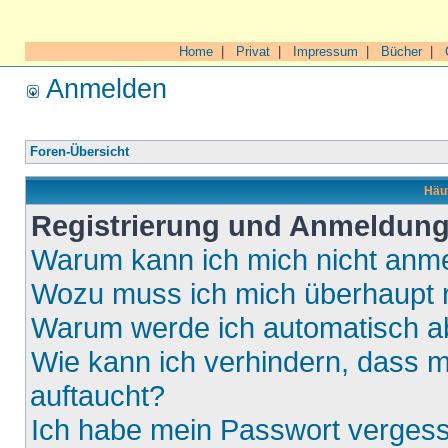
Home
|
Privat
|
Impressum
|
Bücher
|
Anmelden
Foren-Übersicht
Häuf
Registrierung und Anmeldun
Warum kann ich mich nicht anm
Wozu muss ich mich überhaupt r
Warum werde ich automatisch 
Wie kann ich verhindern, dass m
auftaucht?
Ich habe mein Passwort verges