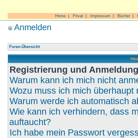
Home
|
Privat
|
Impressum
|
Bücher
|
Anmelden
Foren-Übersicht
Häuf
Registrierung und Anmeldun
Warum kann ich mich nicht anm
Wozu muss ich mich überhaupt r
Warum werde ich automatisch 
Wie kann ich verhindern, dass m
auftaucht?
Ich habe mein Passwort verges