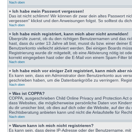
Nach oben
» Ich habe mein Passwort vergessen!
Das ist nicht schlimm! Wir können dir zwar dein altes Passwort n
vergessen“ klickst und den Anweisungen folgst. So solltest du di
Nach oben
» Ich habe mich registriert, kann mich aber nicht anmelden!
Überprüfe zuerst, ob du den richtigen Benutzernamen und das ri
hast, dass du unter 13 Jahre alt bist, musst du bzw. einer deiner 
Benutzerkonto vielleicht aktiviert werden. Bei einigen Boards müs
Registrierung wurde dir mitgeteilt, ob eine Aktivierung nötig ist
korrekt eingegeben hast oder die E-Mail von einem Spam-Filter bl
Nach oben
» Ich habe mich vor einiger Zeit registriert, kann mich aber 
Es kann sein, dass ein Administrator dein Benutzerkonto aus vers
geschrieben haben, um die Datenbankgröße zu verringern. Registri
Nach oben
» Was ist COPPA?
COPPA, ausgeschrieben Child Online Privacy and Protection Act of
dass Websites, die möglicherweise persönliche Daten von Kinder
du dir unsicher bist, ob dies auf dich oder die Website, auf der du
Rechtsberatung anbieten kann und nicht die Anlaufstelle für Recht
Nach oben
» Warum kann ich mich nicht registrieren?
Es kann sein, dass deine IP-Adresse oder der Benutzername, mit