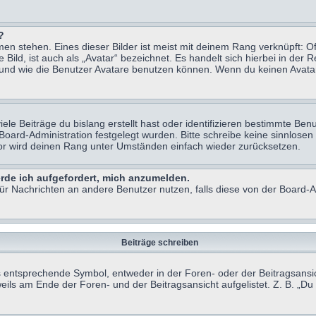
?
n stehen. Eines dieser Bilder ist meist mit deinem Rang verknüpft: Of
ild, ist auch als „Avatar“ bezeichnet. Es handelt sich hierbei in der 
 und wie die Benutzer Avatare benutzen können. Wenn du keinen Avatar 
le Beiträge du bislang erstellt hast oder identifizieren bestimmte B
 Board-Administration festgelegt wurden. Bitte schreibe keine sinnlo
tor wird deinen Rang unter Umständen einfach wieder zurücksetzen.
erde ich aufgefordert, mich anzumelden.
 für Nachrichten an andere Benutzer nutzen, falls diese von der Board
Beiträge schreiben
ntsprechende Symbol, entweder in der Foren- oder der Beitragsansicht.
eils am Ende der Foren- und der Beitragsansicht aufgelistet. Z. B. „D