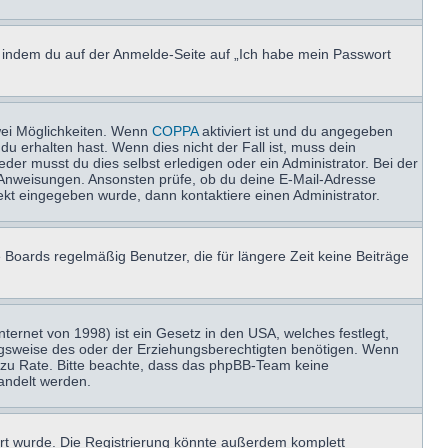
u, indem du auf der Anmelde-Seite auf „Ich habe mein Passwort
wei Möglichkeiten. Wenn
COPPA
aktiviert ist und du angegeben
du erhalten hast. Wenn dies nicht der Fall ist, muss dein
der musst du dies selbst erledigen oder ein Administrator. Bei der
nen Anweisungen. Ansonsten prüfe, ob du deine E-Mail-Adresse
ekt eingegeben wurde, dann kontaktiere einen Administrator.
 Boards regelmäßig Benutzer, die für längere Zeit keine Beiträge
ernet von 1998) ist ein Gesetz in den USA, welches festlegt,
ngsweise des oder der Erziehungsberechtigten benötigen. Wenn
and zu Rate. Bitte beachte, dass das phpBB-Team keine
handelt werden.
rt wurde. Die Registrierung könnte außerdem komplett