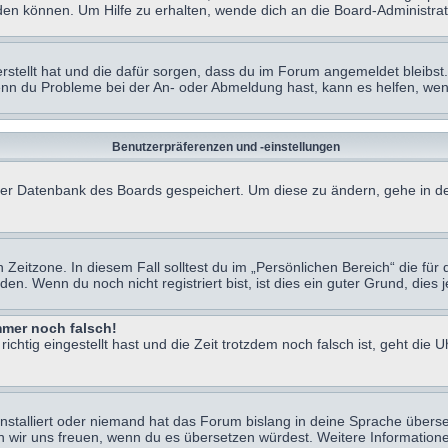
en können. Um Hilfe zu erhalten, wende dich an die Board-Administrat
erstellt hat und die dafür sorgen, dass du im Forum angemeldet bleibs
Wenn du Probleme bei der An- oder Abmeldung hast, kann es helfen, we
Benutzerpräferenzen und -einstellungen
n der Datenbank des Boards gespeichert. Um diese zu ändern, gehe in de
Zeitzone. In diesem Fall solltest du im „Persönlichen Bereich“ die für d
. Wenn du noch nicht registriert bist, ist dies ein guter Grund, dies je
immer noch falsch!
chtig eingestellt hast und die Zeit trotzdem noch falsch ist, geht die U
nstalliert oder niemand hat das Forum bislang in deine Sprache überse
würden wir uns freuen, wenn du es übersetzen würdest. Weitere Informa