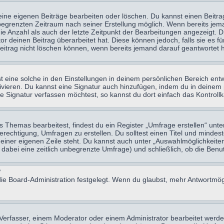
eine eigenen Beiträge bearbeiten oder löschen. Du kannst einen Beitr
n begrenzten Zeitraum nach seiner Erstellung möglich. Wenn bereits jema
e Anzahl als auch der letzte Zeitpunkt der Bearbeitungen angezeigt. 
 deinen Beitrag überarbeitet hat. Diese können jedoch, falls sie es für
eitrag nicht löschen können, wenn bereits jemand darauf geantwortet h
eine solche in den Einstellungen in deinem persönlichen Bereich entw
tivieren. Du kannst eine Signatur auch hinzufügen, indem du in deine
e Signatur verfassen möchtest, so kannst du dort einfach das Kontroll
Themas bearbeitest, findest du ein Register „Umfrage erstellen“ unter
Berechtigung, Umfragen zu erstellen. Du solltest einen Titel und minde
 einer eigenen Zeile steht. Du kannst auch unter „Auswahlmöglichkeiten
t dabei eine zeitlich unbegrenzte Umfrage) und schließlich, ob die Be
?
ie Board-Administration festgelegt. Wenn du glaubst, mehr Antwortmögl
erfasser, einem Moderator oder einem Administrator bearbeitet werde