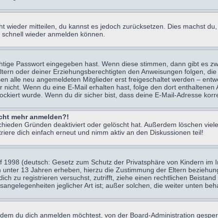
icht wieder mitteilen, du kannst es jedoch zurücksetzen. Dies machst d
ch schnell wieder anmelden können.
chtige Passwort eingegeben hast. Wenn diese stimmen, dann gibt es z
Eltern oder deiner Erziehungsberechtigten den Anweisungen folgen, die 
sen alle neu angemeldeten Mitglieder erst freigeschaltet werden – entwe
 oder nicht. Wenn du eine E-Mail erhalten hast, folge den dort enthalte
ockiert wurde. Wenn du dir sicher bist, dass deine E-Mail-Adresse korr
nicht mehr anmelden?!
chieden Gründen deaktiviert oder gelöscht hat. Außerdem löschen viele
ere dich einfach erneut und nimm aktiv an den Diskussionen teil!
 1998 (deutsch: Gesetz zum Schutz der Privatsphäre von Kindern im Int
n unter 13 Jahren erheben, hierzu die Zustimmung der Eltern beziehu
 dich zu registrieren versuchst, zutrifft, ziehe einen rechtlichen Beist
sangelegenheiten jeglicher Art ist; außer solchen, die weiter unten be
 dem du dich anmelden möchtest, von der Board-Administration gesper