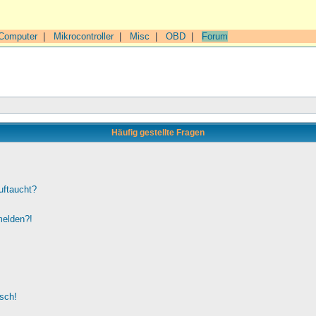
Computer
|
Mikrocontroller
|
Misc
|
OBD
|
Forum
Häufig gestellte Fragen
uftaucht?
melden?!
lsch!