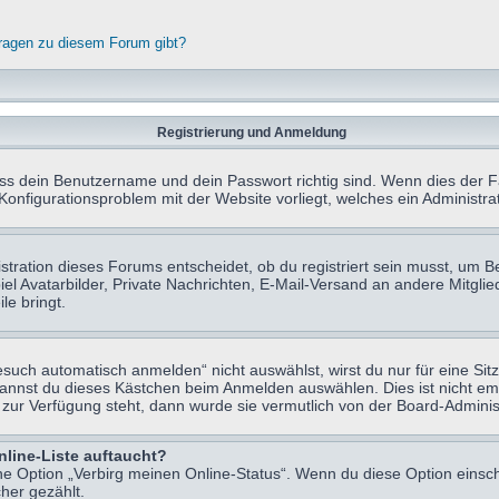
fragen zu diesem Forum gibt?
Registrierung und Anmeldung
ass dein Benutzername und dein Passwort richtig sind. Wenn dies der Fa
 Konfigurationsproblem mit der Website vorliegt, welches ein Administr
tration dieses Forums entscheidet, ob du registriert sein musst, um Beit
el Avatarbilder, Private Nachrichten, E-Mail-Versand an andere Mitglie
le bringt.
uch automatisch anmelden“ nicht auswählst, wirst du nur für eine Sit
kannst du dieses Kästchen beim Anmelden auswählen. Dies ist nicht e
t zur Verfügung steht, dann wurde sie vermutlich von der Board-Adminis
nline-Liste auftaucht?
ine Option „Verbirg meinen Online-Status“. Wenn du diese Option einsc
her gezählt.