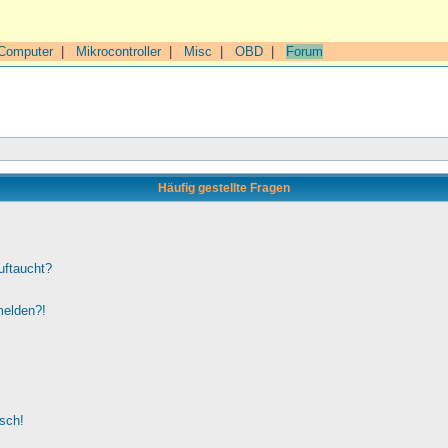
Computer
|
Mikrocontroller
|
Misc
|
OBD
|
Forum
Häufig gestellte Fragen
uftaucht?
melden?!
lsch!