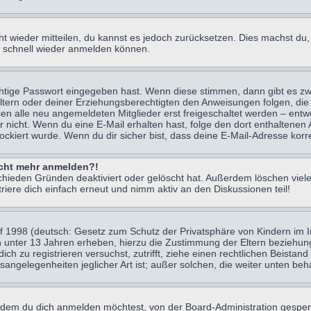
icht wieder mitteilen, du kannst es jedoch zurücksetzen. Dies machst d
ch schnell wieder anmelden können.
chtige Passwort eingegeben hast. Wenn diese stimmen, dann gibt es z
Eltern oder deiner Erziehungsberechtigten den Anweisungen folgen, die 
sen alle neu angemeldeten Mitglieder erst freigeschaltet werden – entwe
 oder nicht. Wenn du eine E-Mail erhalten hast, folge den dort enthalte
ockiert wurde. Wenn du dir sicher bist, dass deine E-Mail-Adresse korr
nicht mehr anmelden?!
chieden Gründen deaktiviert oder gelöscht hat. Außerdem löschen viele
ere dich einfach erneut und nimm aktiv an den Diskussionen teil!
 1998 (deutsch: Gesetz zum Schutz der Privatsphäre von Kindern im Int
n unter 13 Jahren erheben, hierzu die Zustimmung der Eltern beziehu
 dich zu registrieren versuchst, zutrifft, ziehe einen rechtlichen Beist
sangelegenheiten jeglicher Art ist; außer solchen, die weiter unten be
 dem du dich anmelden möchtest, von der Board-Administration gesper