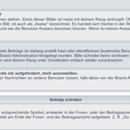
?
n stehen. Eines dieser Bilder ist meist mit deinem Rang verknüpft: Of
ild, ist auch als „Avatar“ bezeichnet. Es handelt sich hierbei in der 
 und wie die Benutzer Avatare benutzen können. Wenn du keinen Avatar 
le Beiträge du bislang erstellt hast oder identifizieren bestimmte B
 Board-Administration festgelegt wurden. Bitte schreibe keine sinnlo
tor wird deinen Rang unter Umständen einfach wieder zurücksetzen.
erde ich aufgefordert, mich anzumelden.
 für Nachrichten an andere Benutzer nutzen, falls diese von der Board
Beiträge schreiben
ntsprechende Symbol, entweder in der Foren- oder der Beitragsansicht.
eils am Ende der Foren- und der Beitragsansicht aufgelistet. Z. B. „D