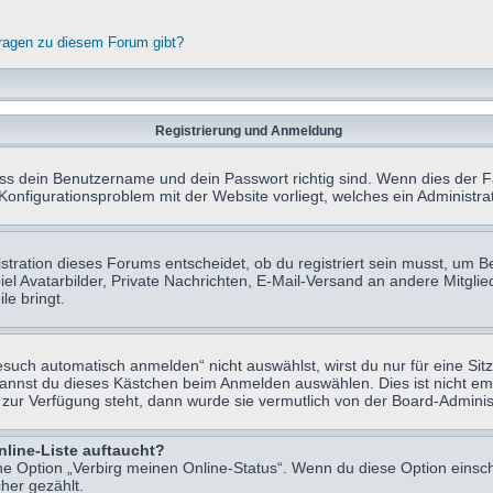
fragen zu diesem Forum gibt?
Registrierung und Anmeldung
ass dein Benutzername und dein Passwort richtig sind. Wenn dies der Fa
 Konfigurationsproblem mit der Website vorliegt, welches ein Administr
tration dieses Forums entscheidet, ob du registriert sein musst, um Beit
el Avatarbilder, Private Nachrichten, E-Mail-Versand an andere Mitglie
le bringt.
uch automatisch anmelden“ nicht auswählst, wirst du nur für eine Sit
kannst du dieses Kästchen beim Anmelden auswählen. Dies ist nicht e
t zur Verfügung steht, dann wurde sie vermutlich von der Board-Adminis
nline-Liste auftaucht?
ine Option „Verbirg meinen Online-Status“. Wenn du diese Option einsc
her gezählt.