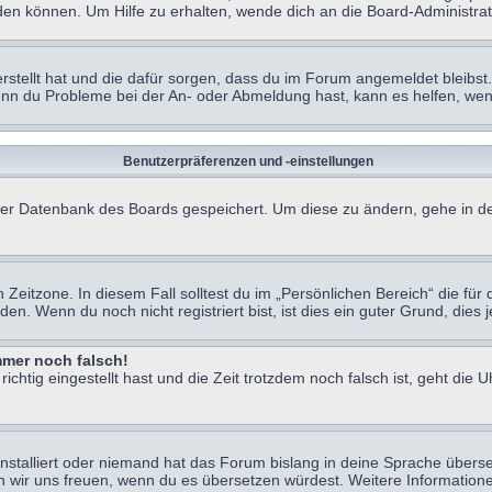
en können. Um Hilfe zu erhalten, wende dich an die Board-Administrat
erstellt hat und die dafür sorgen, dass du im Forum angemeldet bleibs
Wenn du Probleme bei der An- oder Abmeldung hast, kann es helfen, we
Benutzerpräferenzen und -einstellungen
n der Datenbank des Boards gespeichert. Um diese zu ändern, gehe in de
Zeitzone. In diesem Fall solltest du im „Persönlichen Bereich“ die für d
. Wenn du noch nicht registriert bist, ist dies ein guter Grund, dies je
immer noch falsch!
chtig eingestellt hast und die Zeit trotzdem noch falsch ist, geht die U
nstalliert oder niemand hat das Forum bislang in deine Sprache überse
würden wir uns freuen, wenn du es übersetzen würdest. Weitere Informa