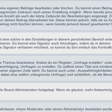
eine eigenen Beiträge bearbeiten oder löschen. Du kannst einen Beitr
n begrenzten Zeitraum nach seiner Erstellung möglich. Wenn bereits jema
e Anzahl als auch der letzte Zeitpunkt der Bearbeitungen angezeigt. 
 deinen Beitrag überarbeitet hat. Diese können jedoch, falls sie es für
eitrag nicht löschen können, wenn bereits jemand darauf geantwortet h
eine solche in den Einstellungen in deinem persönlichen Bereich entw
tivieren. Du kannst eine Signatur auch hinzufügen, indem du in deine
e Signatur verfassen möchtest, so kannst du dort einfach das Kontroll
Themas bearbeitest, findest du ein Register „Umfrage erstellen“ unter
Berechtigung, Umfragen zu erstellen. Du solltest einen Titel und minde
 einer eigenen Zeile steht. Du kannst auch unter „Auswahlmöglichkeiten
t dabei eine zeitlich unbegrenzte Umfrage) und schließlich, ob die Be
?
ie Board-Administration festgelegt. Wenn du glaubst, mehr Antwortmögl
erfasser, einem Moderator oder einem Administrator bearbeitet werde