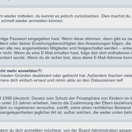
icht wieder mitteilen, du kannst es jedoch zurücksetzen. Dies machst d
ch schnell wieder anmelden können.
chtige Passwort eingegeben hast. Wenn diese stimmen, dann gibt es z
Eltern oder deiner Erziehungsberechtigten den Anweisungen folgen, die 
sen alle neu angemeldeten Mitglieder erst freigeschaltet werden – entwe
 oder nicht. Wenn du eine E-Mail erhalten hast, folge den dort enthalte
ockiert wurde. Wenn du dir sicher bist, dass deine E-Mail-Adresse korr
nicht mehr anmelden?!
chieden Gründen deaktiviert oder gelöscht hat. Außerdem löschen viele
ere dich einfach erneut und nimm aktiv an den Diskussionen teil!
 1998 (deutsch: Gesetz zum Schutz der Privatsphäre von Kindern im Int
n unter 13 Jahren erheben, hierzu die Zustimmung der Eltern beziehu
 dich zu registrieren versuchst, zutrifft, ziehe einen rechtlichen Beist
sangelegenheiten jeglicher Art ist; außer solchen, die weiter unten be
 dem du dich anmelden möchtest, von der Board-Administration gesper