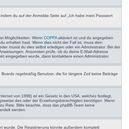
u, indem du auf der Anmelde-Seite auf „Ich habe mein Passwort
wei Möglichkeiten. Wenn
COPPA
aktiviert ist und du angegeben
du erhalten hast. Wenn dies nicht der Fall ist, muss dein
der musst du dies selbst erledigen oder ein Administrator. Bei der
nen Anweisungen. Ansonsten prüfe, ob du deine E-Mail-Adresse
ekt eingegeben wurde, dann kontaktiere einen Administrator.
 Boards regelmäßig Benutzer, die für längere Zeit keine Beiträge
ernet von 1998) ist ein Gesetz in den USA, welches festlegt,
ngsweise des oder der Erziehungsberechtigten benötigen. Wenn
and zu Rate. Bitte beachte, dass das phpBB-Team keine
handelt werden.
rt wurde. Die Registrierung könnte außerdem komplett