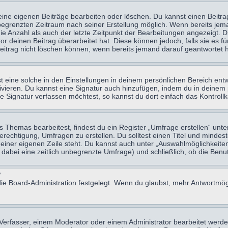
eine eigenen Beiträge bearbeiten oder löschen. Du kannst einen Beitr
n begrenzten Zeitraum nach seiner Erstellung möglich. Wenn bereits jema
e Anzahl als auch der letzte Zeitpunkt der Bearbeitungen angezeigt. 
 deinen Beitrag überarbeitet hat. Diese können jedoch, falls sie es für
eitrag nicht löschen können, wenn bereits jemand darauf geantwortet h
eine solche in den Einstellungen in deinem persönlichen Bereich entw
tivieren. Du kannst eine Signatur auch hinzufügen, indem du in deine
e Signatur verfassen möchtest, so kannst du dort einfach das Kontroll
Themas bearbeitest, findest du ein Register „Umfrage erstellen“ unter
Berechtigung, Umfragen zu erstellen. Du solltest einen Titel und minde
 einer eigenen Zeile steht. Du kannst auch unter „Auswahlmöglichkeiten
t dabei eine zeitlich unbegrenzte Umfrage) und schließlich, ob die Be
?
ie Board-Administration festgelegt. Wenn du glaubst, mehr Antwortmögl
erfasser, einem Moderator oder einem Administrator bearbeitet werde