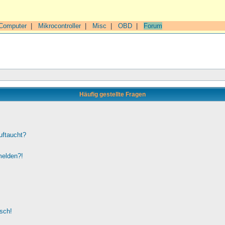
Computer
|
Mikrocontroller
|
Misc
|
OBD
|
Forum
Häufig gestellte Fragen
uftaucht?
melden?!
lsch!