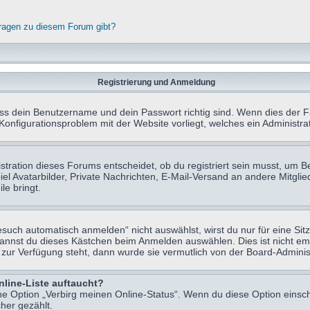
fragen zu diesem Forum gibt?
Registrierung und Anmeldung
ass dein Benutzername und dein Passwort richtig sind. Wenn dies der Fa
 Konfigurationsproblem mit der Website vorliegt, welches ein Administr
tration dieses Forums entscheidet, ob du registriert sein musst, um Beit
el Avatarbilder, Private Nachrichten, E-Mail-Versand an andere Mitglie
le bringt.
uch automatisch anmelden“ nicht auswählst, wirst du nur für eine Sit
kannst du dieses Kästchen beim Anmelden auswählen. Dies ist nicht e
t zur Verfügung steht, dann wurde sie vermutlich von der Board-Adminis
nline-Liste auftaucht?
ine Option „Verbirg meinen Online-Status“. Wenn du diese Option einsc
her gezählt.