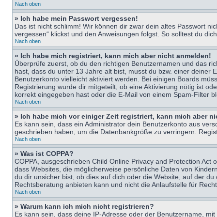
Nach oben
» Ich habe mein Passwort vergessen!
Das ist nicht schlimm! Wir können dir zwar dein altes Passwort n
vergessen“ klickst und den Anweisungen folgst. So solltest du di
Nach oben
» Ich habe mich registriert, kann mich aber nicht anmelden!
Überprüfe zuerst, ob du den richtigen Benutzernamen und das ri
hast, dass du unter 13 Jahre alt bist, musst du bzw. einer deiner 
Benutzerkonto vielleicht aktiviert werden. Bei einigen Boards müs
Registrierung wurde dir mitgeteilt, ob eine Aktivierung nötig ist
korrekt eingegeben hast oder die E-Mail von einem Spam-Filter bl
Nach oben
» Ich habe mich vor einiger Zeit registriert, kann mich aber 
Es kann sein, dass ein Administrator dein Benutzerkonto aus vers
geschrieben haben, um die Datenbankgröße zu verringern. Registri
Nach oben
» Was ist COPPA?
COPPA, ausgeschrieben Child Online Privacy and Protection Act of
dass Websites, die möglicherweise persönliche Daten von Kinder
du dir unsicher bist, ob dies auf dich oder die Website, auf der du
Rechtsberatung anbieten kann und nicht die Anlaufstelle für Recht
Nach oben
» Warum kann ich mich nicht registrieren?
Es kann sein, dass deine IP-Adresse oder der Benutzername, mit