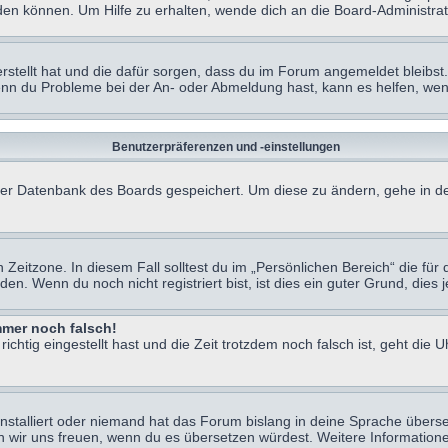
en können. Um Hilfe zu erhalten, wende dich an die Board-Administrat
erstellt hat und die dafür sorgen, dass du im Forum angemeldet bleibs
Wenn du Probleme bei der An- oder Abmeldung hast, kann es helfen, we
Benutzerpräferenzen und -einstellungen
n der Datenbank des Boards gespeichert. Um diese zu ändern, gehe in de
Zeitzone. In diesem Fall solltest du im „Persönlichen Bereich“ die für d
. Wenn du noch nicht registriert bist, ist dies ein guter Grund, dies je
immer noch falsch!
chtig eingestellt hast und die Zeit trotzdem noch falsch ist, geht die U
nstalliert oder niemand hat das Forum bislang in deine Sprache überse
würden wir uns freuen, wenn du es übersetzen würdest. Weitere Informa