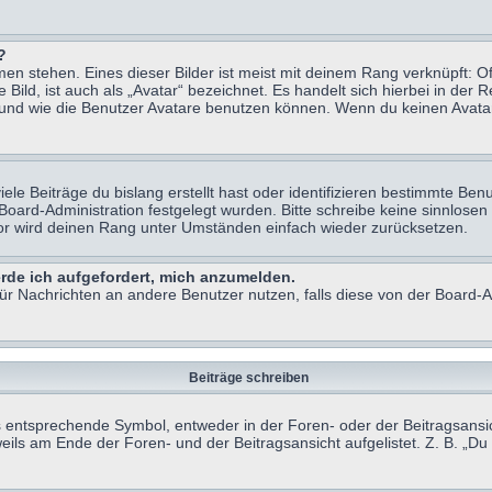
?
n stehen. Eines dieser Bilder ist meist mit deinem Rang verknüpft: Of
ild, ist auch als „Avatar“ bezeichnet. Es handelt sich hierbei in der 
 und wie die Benutzer Avatare benutzen können. Wenn du keinen Avatar 
le Beiträge du bislang erstellt hast oder identifizieren bestimmte B
 Board-Administration festgelegt wurden. Bitte schreibe keine sinnlo
tor wird deinen Rang unter Umständen einfach wieder zurücksetzen.
erde ich aufgefordert, mich anzumelden.
 für Nachrichten an andere Benutzer nutzen, falls diese von der Board
Beiträge schreiben
ntsprechende Symbol, entweder in der Foren- oder der Beitragsansicht.
eils am Ende der Foren- und der Beitragsansicht aufgelistet. Z. B. „D