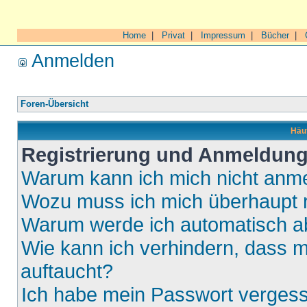
Home
|
Privat
|
Impressum
|
Bücher
|
Anmelden
Foren-Übersicht
Häuf
Registrierung und Anmeldun
Warum kann ich mich nicht anm
Wozu muss ich mich überhaupt r
Warum werde ich automatisch 
Wie kann ich verhindern, dass m
auftaucht?
Ich habe mein Passwort verges