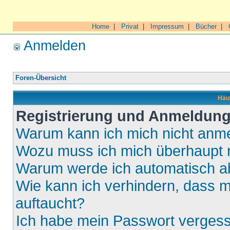
Home
|
Privat
|
Impressum
|
Bücher
|
Anmelden
Foren-Übersicht
Häuf
Registrierung und Anmeldun
Warum kann ich mich nicht anm
Wozu muss ich mich überhaupt r
Warum werde ich automatisch 
Wie kann ich verhindern, dass m
auftaucht?
Ich habe mein Passwort verges