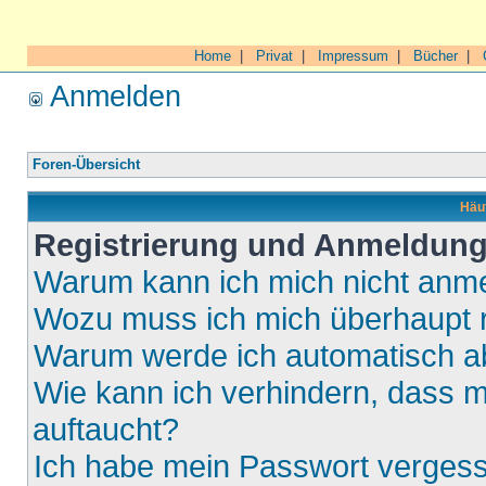
Home
|
Privat
|
Impressum
|
Bücher
|
Anmelden
Foren-Übersicht
Häuf
Registrierung und Anmeldun
Warum kann ich mich nicht anm
Wozu muss ich mich überhaupt r
Warum werde ich automatisch 
Wie kann ich verhindern, dass m
auftaucht?
Ich habe mein Passwort verges