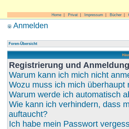
Home
|
Privat
|
Impressum
|
Bücher
|
Anmelden
Foren-Übersicht
Häuf
Registrierung und Anmeldun
Warum kann ich mich nicht anm
Wozu muss ich mich überhaupt r
Warum werde ich automatisch 
Wie kann ich verhindern, dass m
auftaucht?
Ich habe mein Passwort verges