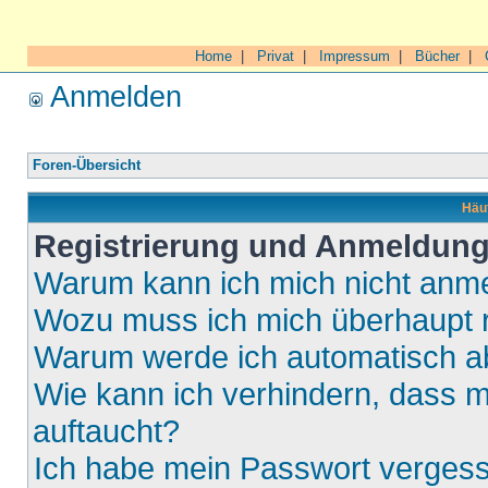
Home
|
Privat
|
Impressum
|
Bücher
|
Anmelden
Foren-Übersicht
Häuf
Registrierung und Anmeldun
Warum kann ich mich nicht anm
Wozu muss ich mich überhaupt r
Warum werde ich automatisch 
Wie kann ich verhindern, dass m
auftaucht?
Ich habe mein Passwort verges