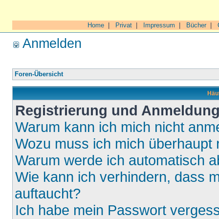
Home
|
Privat
|
Impressum
|
Bücher
|
Anmelden
Foren-Übersicht
Häuf
Registrierung und Anmeldun
Warum kann ich mich nicht anm
Wozu muss ich mich überhaupt r
Warum werde ich automatisch 
Wie kann ich verhindern, dass m
auftaucht?
Ich habe mein Passwort verges