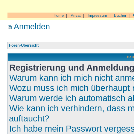
Home
|
Privat
|
Impressum
|
Bücher
|
Anmelden
Foren-Übersicht
Häuf
Registrierung und Anmeldun
Warum kann ich mich nicht anm
Wozu muss ich mich überhaupt r
Warum werde ich automatisch 
Wie kann ich verhindern, dass m
auftaucht?
Ich habe mein Passwort verges