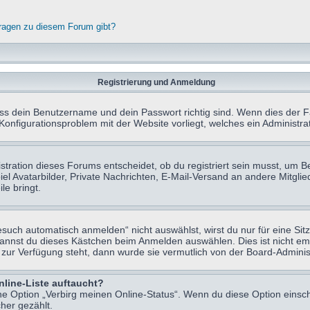
fragen zu diesem Forum gibt?
Registrierung und Anmeldung
ass dein Benutzername und dein Passwort richtig sind. Wenn dies der Fa
 Konfigurationsproblem mit der Website vorliegt, welches ein Administr
tration dieses Forums entscheidet, ob du registriert sein musst, um Beit
el Avatarbilder, Private Nachrichten, E-Mail-Versand an andere Mitglie
le bringt.
uch automatisch anmelden“ nicht auswählst, wirst du nur für eine Sit
kannst du dieses Kästchen beim Anmelden auswählen. Dies ist nicht e
t zur Verfügung steht, dann wurde sie vermutlich von der Board-Adminis
nline-Liste auftaucht?
ine Option „Verbirg meinen Online-Status“. Wenn du diese Option einsc
her gezählt.