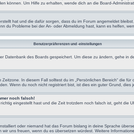
en können. Um Hilfe zu erhalten, wende dich an die Board-Administrat
erstellt hat und die dafür sorgen, dass du im Forum angemeldet bleibs
Wenn du Probleme bei der An- oder Abmeldung hast, kann es helfen, we
Benutzerpräferenzen und -einstellungen
n der Datenbank des Boards gespeichert. Um diese zu ändern, gehe in de
Zeitzone. In diesem Fall solltest du im „Persönlichen Bereich“ die für d
. Wenn du noch nicht registriert bist, ist dies ein guter Grund, dies je
immer noch falsch!
chtig eingestellt hast und die Zeit trotzdem noch falsch ist, geht die U
nstalliert oder niemand hat das Forum bislang in deine Sprache überse
würden wir uns freuen, wenn du es übersetzen würdest. Weitere Informa