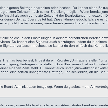
eine eigenen Beiträge bearbeiten oder löschen. Du kannst einen Beitr
n begrenzten Zeitraum nach seiner Erstellung möglich. Wenn bereits jema
e Anzahl als auch der letzte Zeitpunkt der Bearbeitungen angezeigt. 
 deinen Beitrag überarbeitet hat. Diese können jedoch, falls sie es für
eitrag nicht löschen können, wenn bereits jemand darauf geantwortet h
eine solche in den Einstellungen in deinem persönlichen Bereich entw
tivieren. Du kannst eine Signatur auch hinzufügen, indem du in deine
e Signatur verfassen möchtest, so kannst du dort einfach das Kontroll
Themas bearbeitest, findest du ein Register „Umfrage erstellen“ unter
Berechtigung, Umfragen zu erstellen. Du solltest einen Titel und minde
 einer eigenen Zeile steht. Du kannst auch unter „Auswahlmöglichkeiten
t dabei eine zeitlich unbegrenzte Umfrage) und schließlich, ob die Be
?
ie Board-Administration festgelegt. Wenn du glaubst, mehr Antwortmögl
erfasser, einem Moderator oder einem Administrator bearbeitet werde