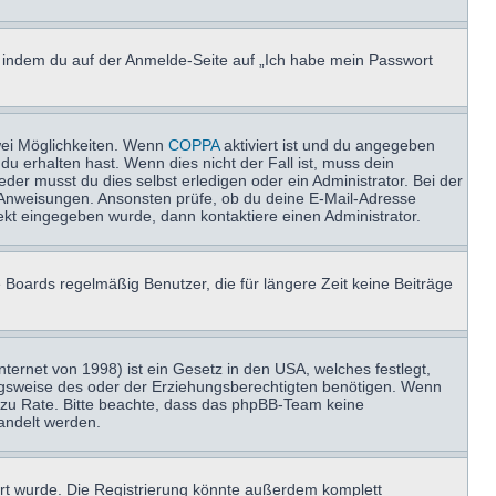
u, indem du auf der Anmelde-Seite auf „Ich habe mein Passwort
wei Möglichkeiten. Wenn
COPPA
aktiviert ist und du angegeben
du erhalten hast. Wenn dies nicht der Fall ist, muss dein
der musst du dies selbst erledigen oder ein Administrator. Bei der
nen Anweisungen. Ansonsten prüfe, ob du deine E-Mail-Adresse
ekt eingegeben wurde, dann kontaktiere einen Administrator.
 Boards regelmäßig Benutzer, die für längere Zeit keine Beiträge
ernet von 1998) ist ein Gesetz in den USA, welches festlegt,
ngsweise des oder der Erziehungsberechtigten benötigen. Wenn
and zu Rate. Bitte beachte, dass das phpBB-Team keine
handelt werden.
rt wurde. Die Registrierung könnte außerdem komplett