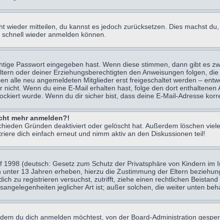
icht wieder mitteilen, du kannst es jedoch zurücksetzen. Dies machst d
ch schnell wieder anmelden können.
chtige Passwort eingegeben hast. Wenn diese stimmen, dann gibt es z
Eltern oder deiner Erziehungsberechtigten den Anweisungen folgen, die 
sen alle neu angemeldeten Mitglieder erst freigeschaltet werden – entwe
 oder nicht. Wenn du eine E-Mail erhalten hast, folge den dort enthalte
ockiert wurde. Wenn du dir sicher bist, dass deine E-Mail-Adresse korr
nicht mehr anmelden?!
chieden Gründen deaktiviert oder gelöscht hat. Außerdem löschen viele
ere dich einfach erneut und nimm aktiv an den Diskussionen teil!
 1998 (deutsch: Gesetz zum Schutz der Privatsphäre von Kindern im Int
n unter 13 Jahren erheben, hierzu die Zustimmung der Eltern beziehu
 dich zu registrieren versuchst, zutrifft, ziehe einen rechtlichen Beist
sangelegenheiten jeglicher Art ist; außer solchen, die weiter unten be
 dem du dich anmelden möchtest, von der Board-Administration gesper