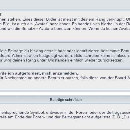
?
n stehen. Eines dieser Bilder ist meist mit deinem Rang verknüpft: Of
ild, ist auch als „Avatar“ bezeichnet. Es handelt sich hierbei in der 
 und wie die Benutzer Avatare benutzen können. Wenn du keinen Avatar 
le Beiträge du bislang erstellt hast oder identifizieren bestimmte B
 Board-Administration festgelegt wurden. Bitte schreibe keine sinnlo
tor wird deinen Rang unter Umständen einfach wieder zurücksetzen.
erde ich aufgefordert, mich anzumelden.
 für Nachrichten an andere Benutzer nutzen, falls diese von der Board
Beiträge schreiben
ntsprechende Symbol, entweder in der Foren- oder der Beitragsansicht.
eils am Ende der Foren- und der Beitragsansicht aufgelistet. Z. B. „D