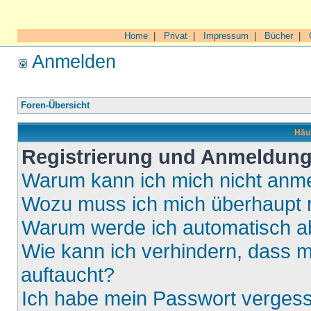
Home
|
Privat
|
Impressum
|
Bücher
|
Anmelden
Foren-Übersicht
Häuf
Registrierung und Anmeldun
Warum kann ich mich nicht anm
Wozu muss ich mich überhaupt r
Warum werde ich automatisch 
Wie kann ich verhindern, dass m
auftaucht?
Ich habe mein Passwort verges