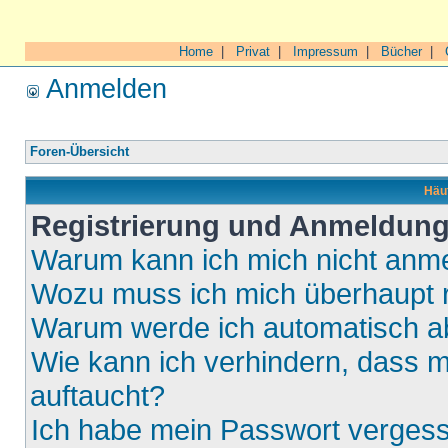
Home
|
Privat
|
Impressum
|
Bücher
|
Anmelden
Foren-Übersicht
Häuf
Registrierung und Anmeldun
Warum kann ich mich nicht anm
Wozu muss ich mich überhaupt r
Warum werde ich automatisch 
Wie kann ich verhindern, dass m
auftaucht?
Ich habe mein Passwort verges