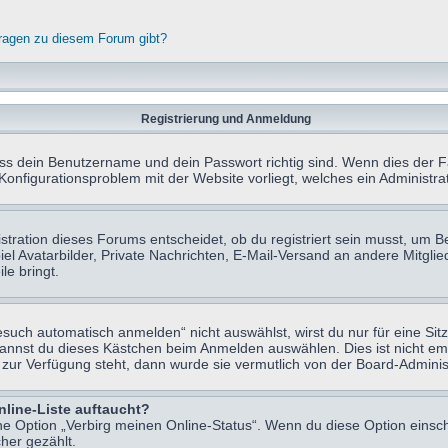
fragen zu diesem Forum gibt?
Registrierung und Anmeldung
ass dein Benutzername und dein Passwort richtig sind. Wenn dies der Fa
 Konfigurationsproblem mit der Website vorliegt, welches ein Administr
tration dieses Forums entscheidet, ob du registriert sein musst, um Beit
el Avatarbilder, Private Nachrichten, E-Mail-Versand an andere Mitglie
le bringt.
uch automatisch anmelden“ nicht auswählst, wirst du nur für eine Sit
kannst du dieses Kästchen beim Anmelden auswählen. Dies ist nicht e
t zur Verfügung steht, dann wurde sie vermutlich von der Board-Adminis
nline-Liste auftaucht?
ine Option „Verbirg meinen Online-Status“. Wenn du diese Option einsc
her gezählt.