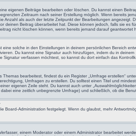
eine eigenen Beiträge bearbeiten oder löschen. Du kannst einen Beitr
n begrenzten Zeitraum nach seiner Erstellung möglich. Wenn bereits jema
e Anzahl als auch der letzte Zeitpunkt der Bearbeitungen angezeigt. 
 deinen Beitrag überarbeitet hat. Diese können jedoch, falls sie es für
eitrag nicht löschen können, wenn bereits jemand darauf geantwortet h
eine solche in den Einstellungen in deinem persönlichen Bereich entw
tivieren. Du kannst eine Signatur auch hinzufügen, indem du in deine
e Signatur verfassen möchtest, so kannst du dort einfach das Kontroll
Themas bearbeitest, findest du ein Register „Umfrage erstellen“ unter
Berechtigung, Umfragen zu erstellen. Du solltest einen Titel und minde
 einer eigenen Zeile steht. Du kannst auch unter „Auswahlmöglichkeiten
t dabei eine zeitlich unbegrenzte Umfrage) und schließlich, ob die Be
?
ie Board-Administration festgelegt. Wenn du glaubst, mehr Antwortmögl
erfasser, einem Moderator oder einem Administrator bearbeitet werde