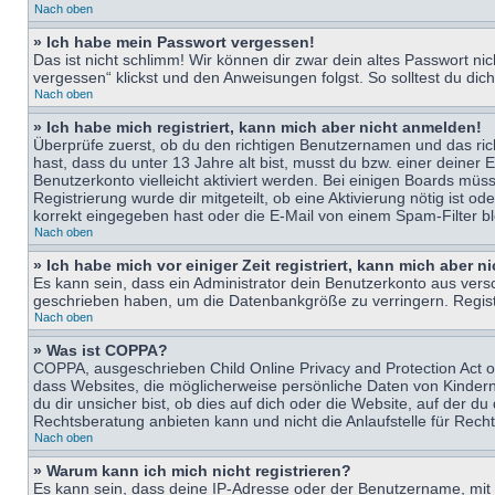
Nach oben
» Ich habe mein Passwort vergessen!
Das ist nicht schlimm! Wir können dir zwar dein altes Passwort n
vergessen“ klickst und den Anweisungen folgst. So solltest du di
Nach oben
» Ich habe mich registriert, kann mich aber nicht anmelden!
Überprüfe zuerst, ob du den richtigen Benutzernamen und das ri
hast, dass du unter 13 Jahre alt bist, musst du bzw. einer deiner 
Benutzerkonto vielleicht aktiviert werden. Bei einigen Boards müs
Registrierung wurde dir mitgeteilt, ob eine Aktivierung nötig ist
korrekt eingegeben hast oder die E-Mail von einem Spam-Filter bl
Nach oben
» Ich habe mich vor einiger Zeit registriert, kann mich aber 
Es kann sein, dass ein Administrator dein Benutzerkonto aus vers
geschrieben haben, um die Datenbankgröße zu verringern. Registri
Nach oben
» Was ist COPPA?
COPPA, ausgeschrieben Child Online Privacy and Protection Act of
dass Websites, die möglicherweise persönliche Daten von Kinder
du dir unsicher bist, ob dies auf dich oder die Website, auf der du
Rechtsberatung anbieten kann und nicht die Anlaufstelle für Recht
Nach oben
» Warum kann ich mich nicht registrieren?
Es kann sein, dass deine IP-Adresse oder der Benutzername, mit