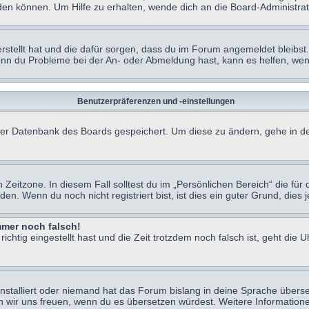
en können. Um Hilfe zu erhalten, wende dich an die Board-Administrat
erstellt hat und die dafür sorgen, dass du im Forum angemeldet bleibs
Wenn du Probleme bei der An- oder Abmeldung hast, kann es helfen, we
Benutzerpräferenzen und -einstellungen
n der Datenbank des Boards gespeichert. Um diese zu ändern, gehe in de
Zeitzone. In diesem Fall solltest du im „Persönlichen Bereich“ die für d
. Wenn du noch nicht registriert bist, ist dies ein guter Grund, dies je
immer noch falsch!
chtig eingestellt hast und die Zeit trotzdem noch falsch ist, geht die U
nstalliert oder niemand hat das Forum bislang in deine Sprache überse
würden wir uns freuen, wenn du es übersetzen würdest. Weitere Informa