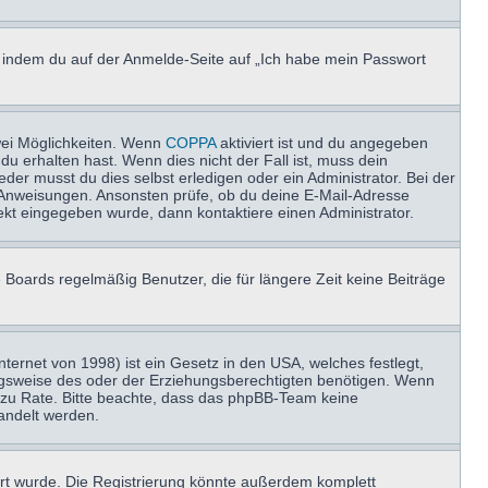
u, indem du auf der Anmelde-Seite auf „Ich habe mein Passwort
wei Möglichkeiten. Wenn
COPPA
aktiviert ist und du angegeben
du erhalten hast. Wenn dies nicht der Fall ist, muss dein
der musst du dies selbst erledigen oder ein Administrator. Bei der
nen Anweisungen. Ansonsten prüfe, ob du deine E-Mail-Adresse
ekt eingegeben wurde, dann kontaktiere einen Administrator.
 Boards regelmäßig Benutzer, die für längere Zeit keine Beiträge
ernet von 1998) ist ein Gesetz in den USA, welches festlegt,
ngsweise des oder der Erziehungsberechtigten benötigen. Wenn
and zu Rate. Bitte beachte, dass das phpBB-Team keine
handelt werden.
rt wurde. Die Registrierung könnte außerdem komplett