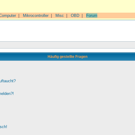
Computer
|
Mikrocontroller
|
Misc
|
OBD
|
Forum
Häufig gestellte Fragen
uftaucht?
melden?!
lsch!