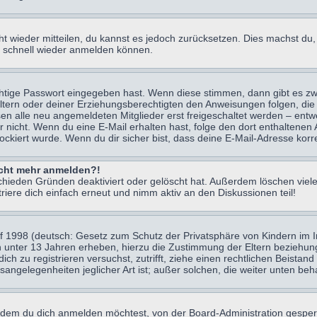
icht wieder mitteilen, du kannst es jedoch zurücksetzen. Dies machst d
ch schnell wieder anmelden können.
chtige Passwort eingegeben hast. Wenn diese stimmen, dann gibt es z
Eltern oder deiner Erziehungsberechtigten den Anweisungen folgen, die 
sen alle neu angemeldeten Mitglieder erst freigeschaltet werden – entwe
 oder nicht. Wenn du eine E-Mail erhalten hast, folge den dort enthalte
ockiert wurde. Wenn du dir sicher bist, dass deine E-Mail-Adresse korr
nicht mehr anmelden?!
chieden Gründen deaktiviert oder gelöscht hat. Außerdem löschen viele
ere dich einfach erneut und nimm aktiv an den Diskussionen teil!
 1998 (deutsch: Gesetz zum Schutz der Privatsphäre von Kindern im Int
n unter 13 Jahren erheben, hierzu die Zustimmung der Eltern beziehu
 dich zu registrieren versuchst, zutrifft, ziehe einen rechtlichen Beist
sangelegenheiten jeglicher Art ist; außer solchen, die weiter unten be
 dem du dich anmelden möchtest, von der Board-Administration gesper