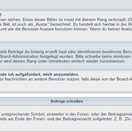
?
n stehen. Eines dieser Bilder ist meist mit deinem Rang verknüpft: Of
ild, ist auch als „Avatar“ bezeichnet. Es handelt sich hierbei in der 
 und wie die Benutzer Avatare benutzen können. Wenn du keinen Avatar 
le Beiträge du bislang erstellt hast oder identifizieren bestimmte B
 Board-Administration festgelegt wurden. Bitte schreibe keine sinnlo
tor wird deinen Rang unter Umständen einfach wieder zurücksetzen.
erde ich aufgefordert, mich anzumelden.
 für Nachrichten an andere Benutzer nutzen, falls diese von der Board
Beiträge schreiben
ntsprechende Symbol, entweder in der Foren- oder der Beitragsansicht.
eils am Ende der Foren- und der Beitragsansicht aufgelistet. Z. B. „D