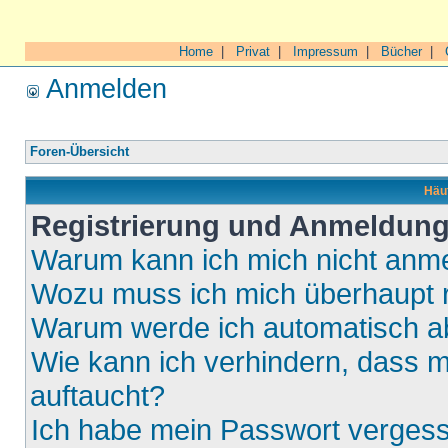
Home
|
Privat
|
Impressum
|
Bücher
|
Anmelden
Foren-Übersicht
Häuf
Registrierung und Anmeldun
Warum kann ich mich nicht anm
Wozu muss ich mich überhaupt r
Warum werde ich automatisch 
Wie kann ich verhindern, dass m
auftaucht?
Ich habe mein Passwort verges