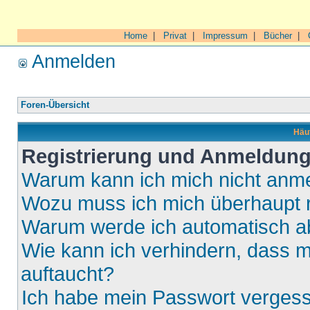
Home
|
Privat
|
Impressum
|
Bücher
|
Anmelden
Foren-Übersicht
Häuf
Registrierung und Anmeldun
Warum kann ich mich nicht anm
Wozu muss ich mich überhaupt r
Warum werde ich automatisch 
Wie kann ich verhindern, dass m
auftaucht?
Ich habe mein Passwort verges