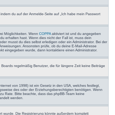
u, indem du auf der Anmelde-Seite auf „Ich habe mein Passwort
wei Möglichkeiten. Wenn
COPPA
aktiviert ist und du angegeben
du erhalten hast. Wenn dies nicht der Fall ist, muss dein
der musst du dies selbst erledigen oder ein Administrator. Bei der
nen Anweisungen. Ansonsten prüfe, ob du deine E-Mail-Adresse
ekt eingegeben wurde, dann kontaktiere einen Administrator.
 Boards regelmäßig Benutzer, die für längere Zeit keine Beiträge
ernet von 1998) ist ein Gesetz in den USA, welches festlegt,
ngsweise des oder der Erziehungsberechtigten benötigen. Wenn
and zu Rate. Bitte beachte, dass das phpBB-Team keine
handelt werden.
rt wurde. Die Registrierung könnte außerdem komplett