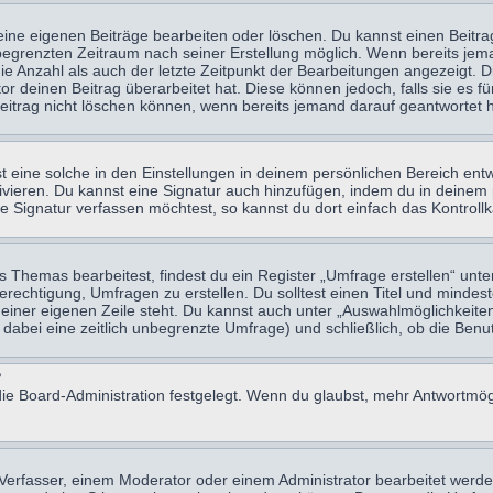
eine eigenen Beiträge bearbeiten oder löschen. Du kannst einen Beitr
n begrenzten Zeitraum nach seiner Erstellung möglich. Wenn bereits jema
e Anzahl als auch der letzte Zeitpunkt der Bearbeitungen angezeigt. 
 deinen Beitrag überarbeitet hat. Diese können jedoch, falls sie es für
eitrag nicht löschen können, wenn bereits jemand darauf geantwortet h
eine solche in den Einstellungen in deinem persönlichen Bereich entw
tivieren. Du kannst eine Signatur auch hinzufügen, indem du in deine
e Signatur verfassen möchtest, so kannst du dort einfach das Kontroll
Themas bearbeitest, findest du ein Register „Umfrage erstellen“ unter
Berechtigung, Umfragen zu erstellen. Du solltest einen Titel und minde
 einer eigenen Zeile steht. Du kannst auch unter „Auswahlmöglichkeiten
t dabei eine zeitlich unbegrenzte Umfrage) und schließlich, ob die Be
?
ie Board-Administration festgelegt. Wenn du glaubst, mehr Antwortmögl
erfasser, einem Moderator oder einem Administrator bearbeitet werde