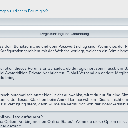
fragen zu diesem Forum gibt?
Registrierung und Anmeldung
ass dein Benutzername und dein Passwort richtig sind. Wenn dies der Fa
 Konfigurationsproblem mit der Website vorliegt, welches ein Administr
tration dieses Forums entscheidet, ob du registriert sein musst, um Beit
el Avatarbilder, Private Nachrichten, E-Mail-Versand an andere Mitglie
le bringt.
uch automatisch anmelden“ nicht auswählst, wirst du nur für eine Sit
kannst du dieses Kästchen beim Anmelden auswählen. Dies ist nicht e
t zur Verfügung steht, dann wurde sie vermutlich von der Board-Adminis
nline-Liste auftaucht?
ine Option „Verbirg meinen Online-Status“. Wenn du diese Option einsc
her gezählt.