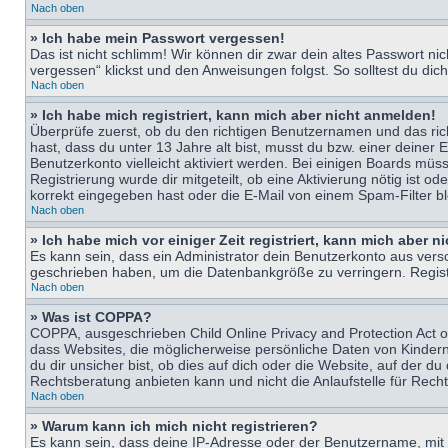
Nach oben
» Ich habe mein Passwort vergessen!
Das ist nicht schlimm! Wir können dir zwar dein altes Passwort n
vergessen“ klickst und den Anweisungen folgst. So solltest du di
Nach oben
» Ich habe mich registriert, kann mich aber nicht anmelden!
Überprüfe zuerst, ob du den richtigen Benutzernamen und das ri
hast, dass du unter 13 Jahre alt bist, musst du bzw. einer deiner 
Benutzerkonto vielleicht aktiviert werden. Bei einigen Boards müs
Registrierung wurde dir mitgeteilt, ob eine Aktivierung nötig ist
korrekt eingegeben hast oder die E-Mail von einem Spam-Filter bl
Nach oben
» Ich habe mich vor einiger Zeit registriert, kann mich aber 
Es kann sein, dass ein Administrator dein Benutzerkonto aus vers
geschrieben haben, um die Datenbankgröße zu verringern. Registri
Nach oben
» Was ist COPPA?
COPPA, ausgeschrieben Child Online Privacy and Protection Act of
dass Websites, die möglicherweise persönliche Daten von Kinder
du dir unsicher bist, ob dies auf dich oder die Website, auf der du
Rechtsberatung anbieten kann und nicht die Anlaufstelle für Recht
Nach oben
» Warum kann ich mich nicht registrieren?
Es kann sein, dass deine IP-Adresse oder der Benutzername, mit