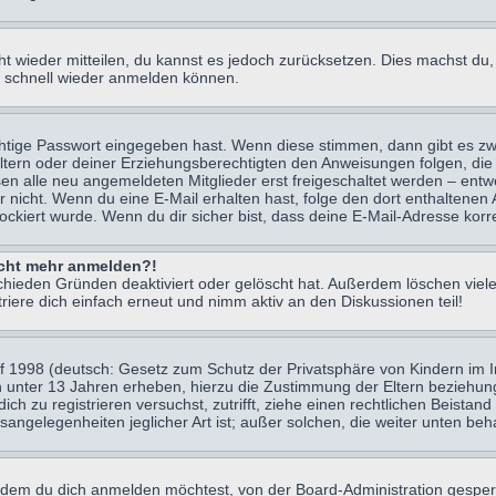
icht wieder mitteilen, du kannst es jedoch zurücksetzen. Dies machst d
ch schnell wieder anmelden können.
chtige Passwort eingegeben hast. Wenn diese stimmen, dann gibt es z
Eltern oder deiner Erziehungsberechtigten den Anweisungen folgen, die 
sen alle neu angemeldeten Mitglieder erst freigeschaltet werden – entwe
 oder nicht. Wenn du eine E-Mail erhalten hast, folge den dort enthalte
ockiert wurde. Wenn du dir sicher bist, dass deine E-Mail-Adresse korr
nicht mehr anmelden?!
chieden Gründen deaktiviert oder gelöscht hat. Außerdem löschen viele
ere dich einfach erneut und nimm aktiv an den Diskussionen teil!
 1998 (deutsch: Gesetz zum Schutz der Privatsphäre von Kindern im Int
n unter 13 Jahren erheben, hierzu die Zustimmung der Eltern beziehu
 dich zu registrieren versuchst, zutrifft, ziehe einen rechtlichen Beist
sangelegenheiten jeglicher Art ist; außer solchen, die weiter unten be
 dem du dich anmelden möchtest, von der Board-Administration gesper