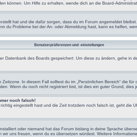
en können. Um Hilfe zu erhalten, wende dich an die Board-Administrat
erstellt hat und die dafür sorgen, dass du im Forum angemeldet bleibs
Wenn du Probleme bei der An- oder Abmeldung hast, kann es helfen, we
Benutzerpräferenzen und -einstellungen
n der Datenbank des Boards gespeichert. Um diese zu ändern, gehe in de
Zeitzone. In diesem Fall solltest du im „Persönlichen Bereich“ die für d
. Wenn du noch nicht registriert bist, ist dies ein guter Grund, dies je
immer noch falsch!
chtig eingestellt hast und die Zeit trotzdem noch falsch ist, geht die U
nstalliert oder niemand hat das Forum bislang in deine Sprache überse
würden wir uns freuen, wenn du es übersetzen würdest. Weitere Informa