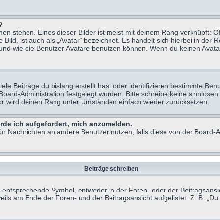
?
n stehen. Eines dieser Bilder ist meist mit deinem Rang verknüpft: Of
ild, ist auch als „Avatar“ bezeichnet. Es handelt sich hierbei in der 
 und wie die Benutzer Avatare benutzen können. Wenn du keinen Avatar 
le Beiträge du bislang erstellt hast oder identifizieren bestimmte B
 Board-Administration festgelegt wurden. Bitte schreibe keine sinnlo
tor wird deinen Rang unter Umständen einfach wieder zurücksetzen.
erde ich aufgefordert, mich anzumelden.
 für Nachrichten an andere Benutzer nutzen, falls diese von der Board
Beiträge schreiben
ntsprechende Symbol, entweder in der Foren- oder der Beitragsansicht.
eils am Ende der Foren- und der Beitragsansicht aufgelistet. Z. B. „D