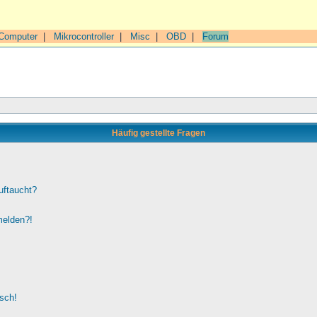
Computer
|
Mikrocontroller
|
Misc
|
OBD
|
Forum
Häufig gestellte Fragen
uftaucht?
melden?!
lsch!