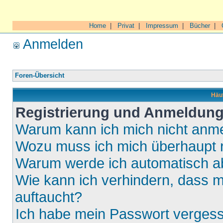
Home
|
Privat
|
Impressum
|
Bücher
|
Anmelden
Foren-Übersicht
Häuf
Registrierung und Anmeldun
Warum kann ich mich nicht anm
Wozu muss ich mich überhaupt r
Warum werde ich automatisch 
Wie kann ich verhindern, dass m
auftaucht?
Ich habe mein Passwort verges