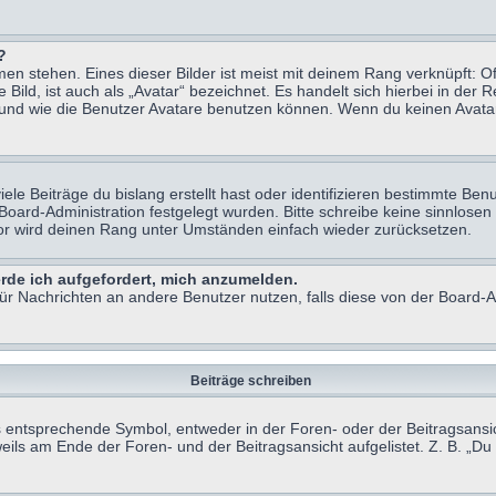
?
n stehen. Eines dieser Bilder ist meist mit deinem Rang verknüpft: Of
ild, ist auch als „Avatar“ bezeichnet. Es handelt sich hierbei in der 
 und wie die Benutzer Avatare benutzen können. Wenn du keinen Avatar 
le Beiträge du bislang erstellt hast oder identifizieren bestimmte B
 Board-Administration festgelegt wurden. Bitte schreibe keine sinnlo
tor wird deinen Rang unter Umständen einfach wieder zurücksetzen.
erde ich aufgefordert, mich anzumelden.
 für Nachrichten an andere Benutzer nutzen, falls diese von der Board
Beiträge schreiben
ntsprechende Symbol, entweder in der Foren- oder der Beitragsansicht.
eils am Ende der Foren- und der Beitragsansicht aufgelistet. Z. B. „D