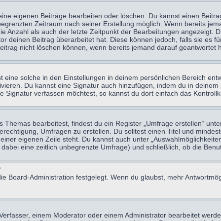
eine eigenen Beiträge bearbeiten oder löschen. Du kannst einen Beitr
n begrenzten Zeitraum nach seiner Erstellung möglich. Wenn bereits jema
e Anzahl als auch der letzte Zeitpunkt der Bearbeitungen angezeigt. 
 deinen Beitrag überarbeitet hat. Diese können jedoch, falls sie es für
eitrag nicht löschen können, wenn bereits jemand darauf geantwortet h
eine solche in den Einstellungen in deinem persönlichen Bereich entw
tivieren. Du kannst eine Signatur auch hinzufügen, indem du in deine
e Signatur verfassen möchtest, so kannst du dort einfach das Kontroll
Themas bearbeitest, findest du ein Register „Umfrage erstellen“ unter
Berechtigung, Umfragen zu erstellen. Du solltest einen Titel und minde
 einer eigenen Zeile steht. Du kannst auch unter „Auswahlmöglichkeiten
t dabei eine zeitlich unbegrenzte Umfrage) und schließlich, ob die Be
?
ie Board-Administration festgelegt. Wenn du glaubst, mehr Antwortmögl
erfasser, einem Moderator oder einem Administrator bearbeitet werde