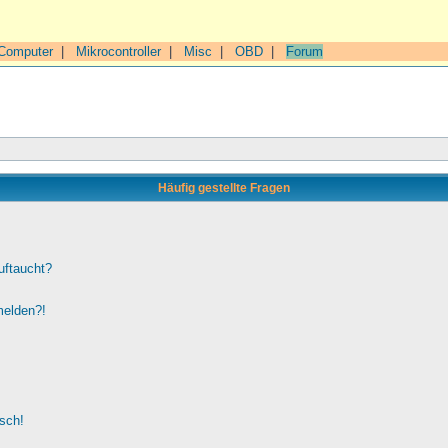
Computer
|
Mikrocontroller
|
Misc
|
OBD
|
Forum
Häufig gestellte Fragen
uftaucht?
melden?!
lsch!