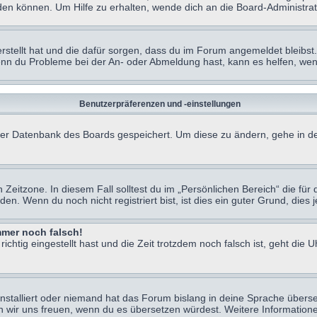
en können. Um Hilfe zu erhalten, wende dich an die Board-Administrat
erstellt hat und die dafür sorgen, dass du im Forum angemeldet bleibs
Wenn du Probleme bei der An- oder Abmeldung hast, kann es helfen, we
Benutzerpräferenzen und -einstellungen
n der Datenbank des Boards gespeichert. Um diese zu ändern, gehe in de
Zeitzone. In diesem Fall solltest du im „Persönlichen Bereich“ die für d
. Wenn du noch nicht registriert bist, ist dies ein guter Grund, dies je
immer noch falsch!
chtig eingestellt hast und die Zeit trotzdem noch falsch ist, geht die U
nstalliert oder niemand hat das Forum bislang in deine Sprache überse
würden wir uns freuen, wenn du es übersetzen würdest. Weitere Informa