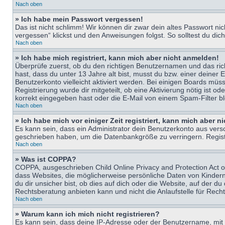
Nach oben
» Ich habe mein Passwort vergessen!
Das ist nicht schlimm! Wir können dir zwar dein altes Passwort n
vergessen“ klickst und den Anweisungen folgst. So solltest du di
Nach oben
» Ich habe mich registriert, kann mich aber nicht anmelden!
Überprüfe zuerst, ob du den richtigen Benutzernamen und das ri
hast, dass du unter 13 Jahre alt bist, musst du bzw. einer deiner 
Benutzerkonto vielleicht aktiviert werden. Bei einigen Boards müs
Registrierung wurde dir mitgeteilt, ob eine Aktivierung nötig ist
korrekt eingegeben hast oder die E-Mail von einem Spam-Filter bl
Nach oben
» Ich habe mich vor einiger Zeit registriert, kann mich aber 
Es kann sein, dass ein Administrator dein Benutzerkonto aus vers
geschrieben haben, um die Datenbankgröße zu verringern. Registri
Nach oben
» Was ist COPPA?
COPPA, ausgeschrieben Child Online Privacy and Protection Act of
dass Websites, die möglicherweise persönliche Daten von Kinder
du dir unsicher bist, ob dies auf dich oder die Website, auf der du
Rechtsberatung anbieten kann und nicht die Anlaufstelle für Recht
Nach oben
» Warum kann ich mich nicht registrieren?
Es kann sein, dass deine IP-Adresse oder der Benutzername, mit