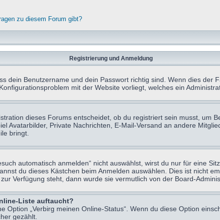
fragen zu diesem Forum gibt?
Registrierung und Anmeldung
ass dein Benutzername und dein Passwort richtig sind. Wenn dies der Fa
 Konfigurationsproblem mit der Website vorliegt, welches ein Administr
tration dieses Forums entscheidet, ob du registriert sein musst, um Beit
el Avatarbilder, Private Nachrichten, E-Mail-Versand an andere Mitglie
le bringt.
uch automatisch anmelden“ nicht auswählst, wirst du nur für eine Sit
kannst du dieses Kästchen beim Anmelden auswählen. Dies ist nicht e
t zur Verfügung steht, dann wurde sie vermutlich von der Board-Adminis
nline-Liste auftaucht?
ine Option „Verbirg meinen Online-Status“. Wenn du diese Option einsc
her gezählt.