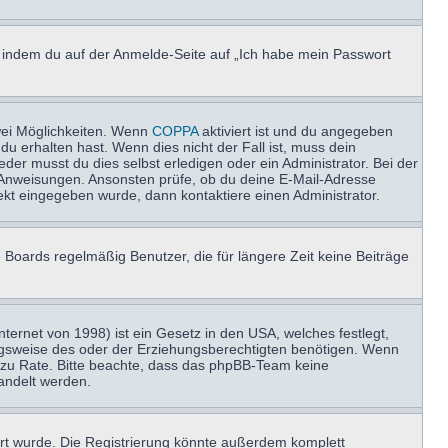
u, indem du auf der Anmelde-Seite auf „Ich habe mein Passwort
wei Möglichkeiten. Wenn
COPPA
aktiviert ist und du angegeben
du erhalten hast. Wenn dies nicht der Fall ist, muss dein
der musst du dies selbst erledigen oder ein Administrator. Bei der
nen Anweisungen. Ansonsten prüfe, ob du deine E-Mail-Adresse
ekt eingegeben wurde, dann kontaktiere einen Administrator.
 Boards regelmäßig Benutzer, die für längere Zeit keine Beiträge
ernet von 1998) ist ein Gesetz in den USA, welches festlegt,
ngsweise des oder der Erziehungsberechtigten benötigen. Wenn
and zu Rate. Bitte beachte, dass das phpBB-Team keine
handelt werden.
rt wurde. Die Registrierung könnte außerdem komplett