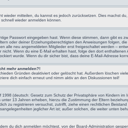
icht wieder mitteilen, du kannst es jedoch zurücksetzen. Dies machst d
ch schnell wieder anmelden können.
chtige Passwort eingegeben hast. Wenn diese stimmen, dann gibt es z
Eltern oder deiner Erziehungsberechtigten den Anweisungen folgen, die 
sen alle neu angemeldeten Mitglieder erst freigeschaltet werden – entwe
 oder nicht. Wenn du eine E-Mail erhalten hast, folge den dort enthalte
ockiert wurde. Wenn du dir sicher bist, dass deine E-Mail-Adresse korr
nicht mehr anmelden?!
chieden Gründen deaktiviert oder gelöscht hat. Außerdem löschen viele
ere dich einfach erneut und nimm aktiv an den Diskussionen teil!
 1998 (deutsch: Gesetz zum Schutz der Privatsphäre von Kindern im Int
n unter 13 Jahren erheben, hierzu die Zustimmung der Eltern beziehu
 dich zu registrieren versuchst, zutrifft, ziehe einen rechtlichen Beist
sangelegenheiten jeglicher Art ist; außer solchen, die weiter unten be
 dem du dich anmelden möchtest, von der Board-Administration gesper