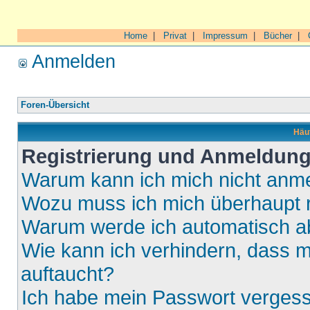
Home
|
Privat
|
Impressum
|
Bücher
|
Anmelden
Foren-Übersicht
Häuf
Registrierung und Anmeldun
Warum kann ich mich nicht anm
Wozu muss ich mich überhaupt r
Warum werde ich automatisch 
Wie kann ich verhindern, dass m
auftaucht?
Ich habe mein Passwort verges