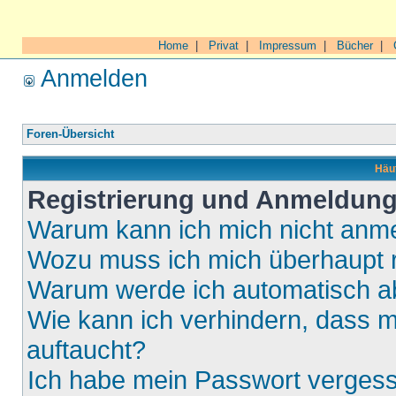
Home
|
Privat
|
Impressum
|
Bücher
|
Anmelden
Foren-Übersicht
Häuf
Registrierung und Anmeldun
Warum kann ich mich nicht anm
Wozu muss ich mich überhaupt r
Warum werde ich automatisch 
Wie kann ich verhindern, dass m
auftaucht?
Ich habe mein Passwort verges