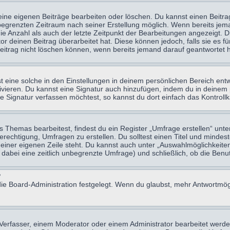
eine eigenen Beiträge bearbeiten oder löschen. Du kannst einen Beitr
n begrenzten Zeitraum nach seiner Erstellung möglich. Wenn bereits jema
e Anzahl als auch der letzte Zeitpunkt der Bearbeitungen angezeigt. 
 deinen Beitrag überarbeitet hat. Diese können jedoch, falls sie es für
eitrag nicht löschen können, wenn bereits jemand darauf geantwortet h
eine solche in den Einstellungen in deinem persönlichen Bereich entw
tivieren. Du kannst eine Signatur auch hinzufügen, indem du in deine
e Signatur verfassen möchtest, so kannst du dort einfach das Kontroll
Themas bearbeitest, findest du ein Register „Umfrage erstellen“ unter
Berechtigung, Umfragen zu erstellen. Du solltest einen Titel und minde
 einer eigenen Zeile steht. Du kannst auch unter „Auswahlmöglichkeiten
t dabei eine zeitlich unbegrenzte Umfrage) und schließlich, ob die Be
?
ie Board-Administration festgelegt. Wenn du glaubst, mehr Antwortmögl
erfasser, einem Moderator oder einem Administrator bearbeitet werde