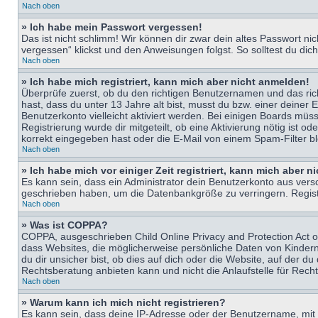
Nach oben
» Ich habe mein Passwort vergessen!
Das ist nicht schlimm! Wir können dir zwar dein altes Passwort n
vergessen“ klickst und den Anweisungen folgst. So solltest du di
Nach oben
» Ich habe mich registriert, kann mich aber nicht anmelden!
Überprüfe zuerst, ob du den richtigen Benutzernamen und das ri
hast, dass du unter 13 Jahre alt bist, musst du bzw. einer deiner 
Benutzerkonto vielleicht aktiviert werden. Bei einigen Boards müs
Registrierung wurde dir mitgeteilt, ob eine Aktivierung nötig ist
korrekt eingegeben hast oder die E-Mail von einem Spam-Filter bl
Nach oben
» Ich habe mich vor einiger Zeit registriert, kann mich aber 
Es kann sein, dass ein Administrator dein Benutzerkonto aus vers
geschrieben haben, um die Datenbankgröße zu verringern. Registri
Nach oben
» Was ist COPPA?
COPPA, ausgeschrieben Child Online Privacy and Protection Act of
dass Websites, die möglicherweise persönliche Daten von Kinder
du dir unsicher bist, ob dies auf dich oder die Website, auf der du
Rechtsberatung anbieten kann und nicht die Anlaufstelle für Recht
Nach oben
» Warum kann ich mich nicht registrieren?
Es kann sein, dass deine IP-Adresse oder der Benutzername, mit