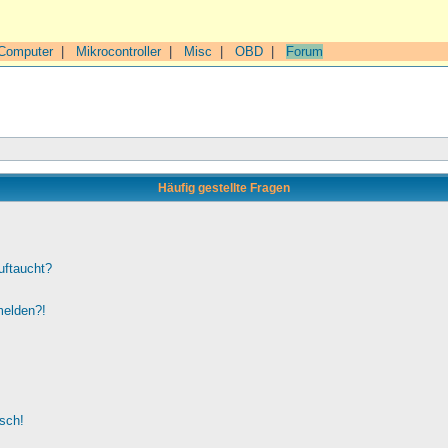
Computer
|
Mikrocontroller
|
Misc
|
OBD
|
Forum
Häufig gestellte Fragen
uftaucht?
melden?!
lsch!