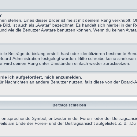
?
n stehen. Eines dieser Bilder ist meist mit deinem Rang verknüpft: Of
ild, ist auch als „Avatar“ bezeichnet. Es handelt sich hierbei in der 
 und wie die Benutzer Avatare benutzen können. Wenn du keinen Avatar 
le Beiträge du bislang erstellt hast oder identifizieren bestimmte B
 Board-Administration festgelegt wurden. Bitte schreibe keine sinnlo
tor wird deinen Rang unter Umständen einfach wieder zurücksetzen.
erde ich aufgefordert, mich anzumelden.
 für Nachrichten an andere Benutzer nutzen, falls diese von der Board
Beiträge schreiben
ntsprechende Symbol, entweder in der Foren- oder der Beitragsansicht.
eils am Ende der Foren- und der Beitragsansicht aufgelistet. Z. B. „D