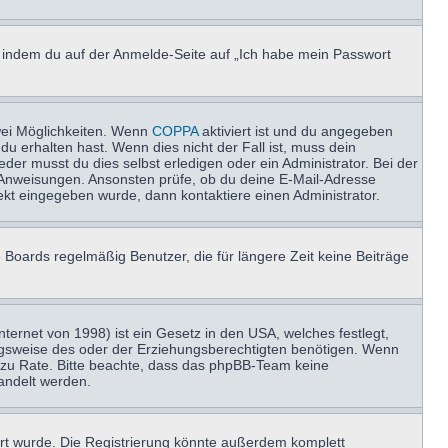
u, indem du auf der Anmelde-Seite auf „Ich habe mein Passwort
wei Möglichkeiten. Wenn
COPPA
aktiviert ist und du angegeben
du erhalten hast. Wenn dies nicht der Fall ist, muss dein
der musst du dies selbst erledigen oder ein Administrator. Bei der
nen Anweisungen. Ansonsten prüfe, ob du deine E-Mail-Adresse
ekt eingegeben wurde, dann kontaktiere einen Administrator.
 Boards regelmäßig Benutzer, die für längere Zeit keine Beiträge
ernet von 1998) ist ein Gesetz in den USA, welches festlegt,
ngsweise des oder der Erziehungsberechtigten benötigen. Wenn
and zu Rate. Bitte beachte, dass das phpBB-Team keine
handelt werden.
rt wurde. Die Registrierung könnte außerdem komplett