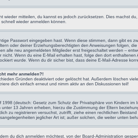
icht wieder mitteilen, du kannst es jedoch zurücksetzen. Dies machst d
ch schnell wieder anmelden können.
chtige Passwort eingegeben hast. Wenn diese stimmen, dann gibt es z
Eltern oder deiner Erziehungsberechtigten den Anweisungen folgen, die 
sen alle neu angemeldeten Mitglieder erst freigeschaltet werden – entwe
 oder nicht. Wenn du eine E-Mail erhalten hast, folge den dort enthalte
ockiert wurde. Wenn du dir sicher bist, dass deine E-Mail-Adresse korr
nicht mehr anmelden?!
chieden Gründen deaktiviert oder gelöscht hat. Außerdem löschen viele
ere dich einfach erneut und nimm aktiv an den Diskussionen teil!
 1998 (deutsch: Gesetz zum Schutz der Privatsphäre von Kindern im Int
n unter 13 Jahren erheben, hierzu die Zustimmung der Eltern beziehu
 dich zu registrieren versuchst, zutrifft, ziehe einen rechtlichen Beist
sangelegenheiten jeglicher Art ist; außer solchen, die weiter unten be
 dem du dich anmelden möchtest, von der Board-Administration gesper