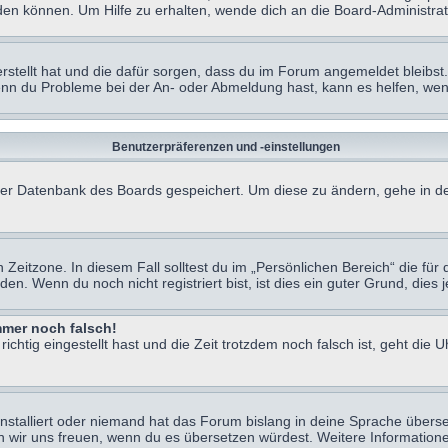
en können. Um Hilfe zu erhalten, wende dich an die Board-Administrat
erstellt hat und die dafür sorgen, dass du im Forum angemeldet bleibs
Wenn du Probleme bei der An- oder Abmeldung hast, kann es helfen, we
Benutzerpräferenzen und -einstellungen
n der Datenbank des Boards gespeichert. Um diese zu ändern, gehe in de
Zeitzone. In diesem Fall solltest du im „Persönlichen Bereich“ die für d
. Wenn du noch nicht registriert bist, ist dies ein guter Grund, dies je
immer noch falsch!
chtig eingestellt hast und die Zeit trotzdem noch falsch ist, geht die U
nstalliert oder niemand hat das Forum bislang in deine Sprache überse
würden wir uns freuen, wenn du es übersetzen würdest. Weitere Informa