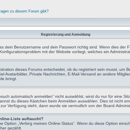
fragen zu diesem Forum gibt?
Registrierung und Anmeldung
ass dein Benutzername und dein Passwort richtig sind. Wenn dies der Fa
 Konfigurationsproblem mit der Website vorliegt, welches ein Administr
tration dieses Forums entscheidet, ob du registriert sein musst, um Beit
el Avatarbilder, Private Nachrichten, E-Mail-Versand an andere Mitglie
le bringt.
uch automatisch anmelden“ nicht auswählst, wirst du nur für eine Sit
kannst du dieses Kästchen beim Anmelden auswählen. Dies ist nicht e
t zur Verfügung steht, dann wurde sie vermutlich von der Board-Adminis
nline-Liste auftaucht?
ine Option „Verbirg meinen Online-Status“. Wenn du diese Option einsc
her gezählt.