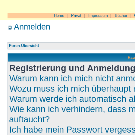
Home
|
Privat
|
Impressum
|
Bücher
|
Anmelden
Foren-Übersicht
Häuf
Registrierung und Anmeldun
Warum kann ich mich nicht anm
Wozu muss ich mich überhaupt r
Warum werde ich automatisch 
Wie kann ich verhindern, dass m
auftaucht?
Ich habe mein Passwort verges