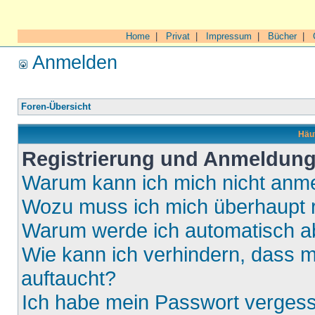
Home
|
Privat
|
Impressum
|
Bücher
|
Anmelden
Foren-Übersicht
Häuf
Registrierung und Anmeldun
Warum kann ich mich nicht anm
Wozu muss ich mich überhaupt r
Warum werde ich automatisch 
Wie kann ich verhindern, dass m
auftaucht?
Ich habe mein Passwort verges