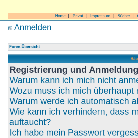
Home
|
Privat
|
Impressum
|
Bücher
|
Anmelden
Foren-Übersicht
Häuf
Registrierung und Anmeldun
Warum kann ich mich nicht anm
Wozu muss ich mich überhaupt r
Warum werde ich automatisch 
Wie kann ich verhindern, dass m
auftaucht?
Ich habe mein Passwort verges