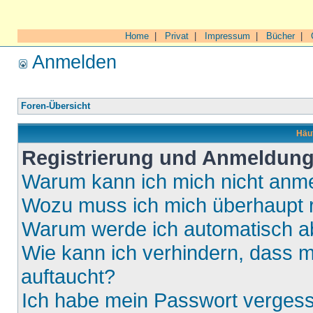
Home
|
Privat
|
Impressum
|
Bücher
|
Anmelden
Foren-Übersicht
Häuf
Registrierung und Anmeldun
Warum kann ich mich nicht anm
Wozu muss ich mich überhaupt r
Warum werde ich automatisch 
Wie kann ich verhindern, dass m
auftaucht?
Ich habe mein Passwort verges