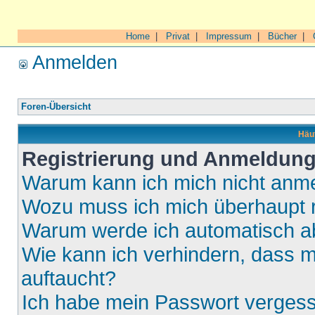
Home
|
Privat
|
Impressum
|
Bücher
|
Anmelden
Foren-Übersicht
Häuf
Registrierung und Anmeldun
Warum kann ich mich nicht anm
Wozu muss ich mich überhaupt r
Warum werde ich automatisch 
Wie kann ich verhindern, dass m
auftaucht?
Ich habe mein Passwort verges