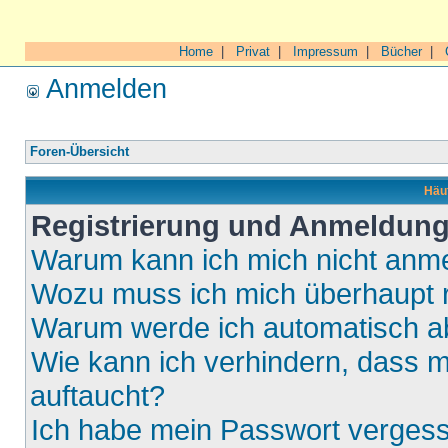
Home
|
Privat
|
Impressum
|
Bücher
|
Anmelden
Foren-Übersicht
Häuf
Registrierung und Anmeldun
Warum kann ich mich nicht anm
Wozu muss ich mich überhaupt r
Warum werde ich automatisch 
Wie kann ich verhindern, dass m
auftaucht?
Ich habe mein Passwort verges