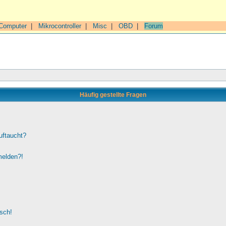
Computer
|
Mikrocontroller
|
Misc
|
OBD
|
Forum
Häufig gestellte Fragen
uftaucht?
melden?!
lsch!