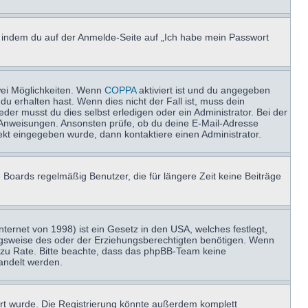
u, indem du auf der Anmelde-Seite auf „Ich habe mein Passwort
wei Möglichkeiten. Wenn
COPPA
aktiviert ist und du angegeben
du erhalten hast. Wenn dies nicht der Fall ist, muss dein
der musst du dies selbst erledigen oder ein Administrator. Bei der
nen Anweisungen. Ansonsten prüfe, ob du deine E-Mail-Adresse
ekt eingegeben wurde, dann kontaktiere einen Administrator.
 Boards regelmäßig Benutzer, die für längere Zeit keine Beiträge
ernet von 1998) ist ein Gesetz in den USA, welches festlegt,
ngsweise des oder der Erziehungsberechtigten benötigen. Wenn
and zu Rate. Bitte beachte, dass das phpBB-Team keine
handelt werden.
rt wurde. Die Registrierung könnte außerdem komplett