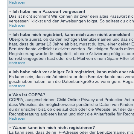
Nach oben
» Ich habe mein Passwort vergessen!
Das ist nicht schlimm! Wir können dir zwar dein altes Passwort n
vergessen“ klickst und den Anweisungen folgst. So solltest du di
Nach oben
» Ich habe mich registriert, kann mich aber nicht anmelden!
Überprüfe zuerst, ob du den richtigen Benutzernamen und das ri
hast, dass du unter 13 Jahre alt bist, musst du bzw. einer deiner 
Benutzerkonto vielleicht aktiviert werden. Bei einigen Boards müs
Registrierung wurde dir mitgeteilt, ob eine Aktivierung nötig ist
korrekt eingegeben hast oder die E-Mail von einem Spam-Filter bl
Nach oben
» Ich habe mich vor einiger Zeit registriert, kann mich aber 
Es kann sein, dass ein Administrator dein Benutzerkonto aus vers
geschrieben haben, um die Datenbankgröße zu verringern. Registri
Nach oben
» Was ist COPPA?
COPPA, ausgeschrieben Child Online Privacy and Protection Act of
dass Websites, die möglicherweise persönliche Daten von Kinder
du dir unsicher bist, ob dies auf dich oder die Website, auf der du
Rechtsberatung anbieten kann und nicht die Anlaufstelle für Recht
Nach oben
» Warum kann ich mich nicht registrieren?
Es kann sein, dass deine IP-Adresse oder der Benutzername, mit