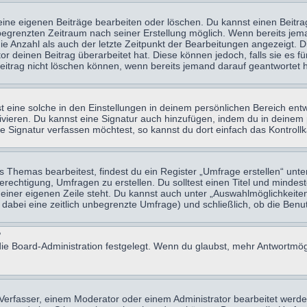
eine eigenen Beiträge bearbeiten oder löschen. Du kannst einen Beitr
n begrenzten Zeitraum nach seiner Erstellung möglich. Wenn bereits jema
e Anzahl als auch der letzte Zeitpunkt der Bearbeitungen angezeigt. 
 deinen Beitrag überarbeitet hat. Diese können jedoch, falls sie es für
eitrag nicht löschen können, wenn bereits jemand darauf geantwortet h
eine solche in den Einstellungen in deinem persönlichen Bereich entw
tivieren. Du kannst eine Signatur auch hinzufügen, indem du in deine
e Signatur verfassen möchtest, so kannst du dort einfach das Kontroll
Themas bearbeitest, findest du ein Register „Umfrage erstellen“ unter
Berechtigung, Umfragen zu erstellen. Du solltest einen Titel und minde
 einer eigenen Zeile steht. Du kannst auch unter „Auswahlmöglichkeiten
t dabei eine zeitlich unbegrenzte Umfrage) und schließlich, ob die Be
?
ie Board-Administration festgelegt. Wenn du glaubst, mehr Antwortmögl
erfasser, einem Moderator oder einem Administrator bearbeitet werde