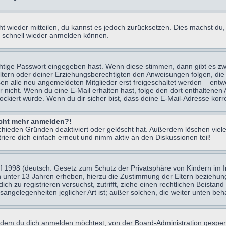
icht wieder mitteilen, du kannst es jedoch zurücksetzen. Dies machst d
ch schnell wieder anmelden können.
chtige Passwort eingegeben hast. Wenn diese stimmen, dann gibt es z
Eltern oder deiner Erziehungsberechtigten den Anweisungen folgen, die 
sen alle neu angemeldeten Mitglieder erst freigeschaltet werden – entwe
 oder nicht. Wenn du eine E-Mail erhalten hast, folge den dort enthalte
ockiert wurde. Wenn du dir sicher bist, dass deine E-Mail-Adresse korr
nicht mehr anmelden?!
chieden Gründen deaktiviert oder gelöscht hat. Außerdem löschen viele
ere dich einfach erneut und nimm aktiv an den Diskussionen teil!
 1998 (deutsch: Gesetz zum Schutz der Privatsphäre von Kindern im Int
n unter 13 Jahren erheben, hierzu die Zustimmung der Eltern beziehu
 dich zu registrieren versuchst, zutrifft, ziehe einen rechtlichen Beist
sangelegenheiten jeglicher Art ist; außer solchen, die weiter unten be
 dem du dich anmelden möchtest, von der Board-Administration gesper