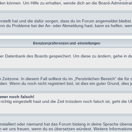
en können. Um Hilfe zu erhalten, wende dich an die Board-Administrat
erstellt hat und die dafür sorgen, dass du im Forum angemeldet bleibs
Wenn du Probleme bei der An- oder Abmeldung hast, kann es helfen, we
Benutzerpräferenzen und -einstellungen
n der Datenbank des Boards gespeichert. Um diese zu ändern, gehe in de
Zeitzone. In diesem Fall solltest du im „Persönlichen Bereich“ die für d
. Wenn du noch nicht registriert bist, ist dies ein guter Grund, dies je
immer noch falsch!
chtig eingestellt hast und die Zeit trotzdem noch falsch ist, geht die U
nstalliert oder niemand hat das Forum bislang in deine Sprache überse
würden wir uns freuen, wenn du es übersetzen würdest. Weitere Informa