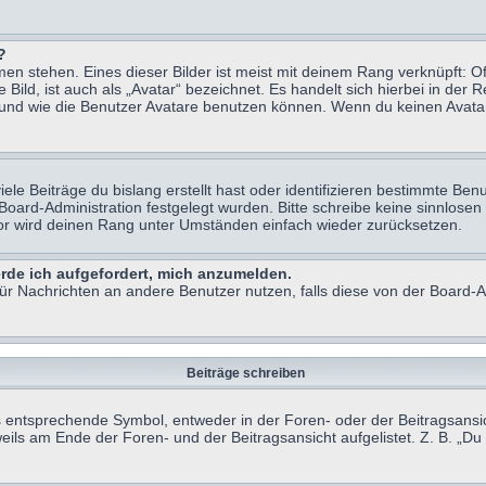
?
n stehen. Eines dieser Bilder ist meist mit deinem Rang verknüpft: Of
ild, ist auch als „Avatar“ bezeichnet. Es handelt sich hierbei in der 
 und wie die Benutzer Avatare benutzen können. Wenn du keinen Avatar 
le Beiträge du bislang erstellt hast oder identifizieren bestimmte B
 Board-Administration festgelegt wurden. Bitte schreibe keine sinnlo
tor wird deinen Rang unter Umständen einfach wieder zurücksetzen.
erde ich aufgefordert, mich anzumelden.
 für Nachrichten an andere Benutzer nutzen, falls diese von der Board
Beiträge schreiben
ntsprechende Symbol, entweder in der Foren- oder der Beitragsansicht.
eils am Ende der Foren- und der Beitragsansicht aufgelistet. Z. B. „D