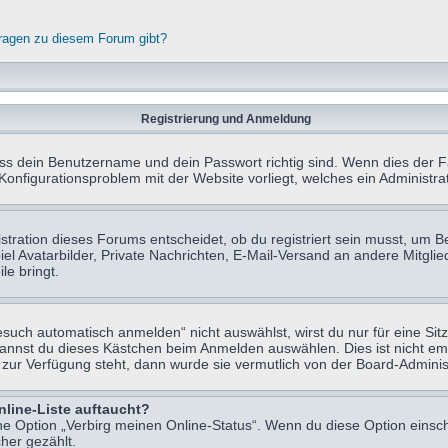
fragen zu diesem Forum gibt?
Registrierung und Anmeldung
ass dein Benutzername und dein Passwort richtig sind. Wenn dies der Fa
 Konfigurationsproblem mit der Website vorliegt, welches ein Administr
tration dieses Forums entscheidet, ob du registriert sein musst, um Beit
el Avatarbilder, Private Nachrichten, E-Mail-Versand an andere Mitglie
le bringt.
uch automatisch anmelden“ nicht auswählst, wirst du nur für eine Sit
kannst du dieses Kästchen beim Anmelden auswählen. Dies ist nicht e
t zur Verfügung steht, dann wurde sie vermutlich von der Board-Adminis
nline-Liste auftaucht?
ine Option „Verbirg meinen Online-Status“. Wenn du diese Option einsc
her gezählt.