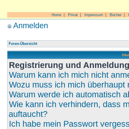
Home
|
Privat
|
Impressum
|
Bücher
|
Anmelden
Foren-Übersicht
Häuf
Registrierung und Anmeldun
Warum kann ich mich nicht anm
Wozu muss ich mich überhaupt r
Warum werde ich automatisch 
Wie kann ich verhindern, dass m
auftaucht?
Ich habe mein Passwort verges