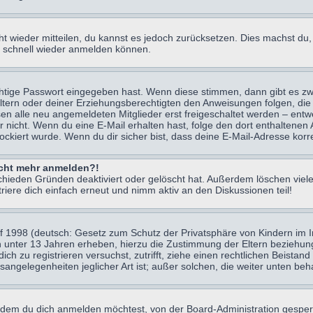
icht wieder mitteilen, du kannst es jedoch zurücksetzen. Dies machst d
ch schnell wieder anmelden können.
chtige Passwort eingegeben hast. Wenn diese stimmen, dann gibt es z
Eltern oder deiner Erziehungsberechtigten den Anweisungen folgen, die 
sen alle neu angemeldeten Mitglieder erst freigeschaltet werden – entwe
 oder nicht. Wenn du eine E-Mail erhalten hast, folge den dort enthalte
ockiert wurde. Wenn du dir sicher bist, dass deine E-Mail-Adresse korr
nicht mehr anmelden?!
chieden Gründen deaktiviert oder gelöscht hat. Außerdem löschen viele
ere dich einfach erneut und nimm aktiv an den Diskussionen teil!
 1998 (deutsch: Gesetz zum Schutz der Privatsphäre von Kindern im Int
n unter 13 Jahren erheben, hierzu die Zustimmung der Eltern beziehu
 dich zu registrieren versuchst, zutrifft, ziehe einen rechtlichen Beist
sangelegenheiten jeglicher Art ist; außer solchen, die weiter unten be
 dem du dich anmelden möchtest, von der Board-Administration gesper