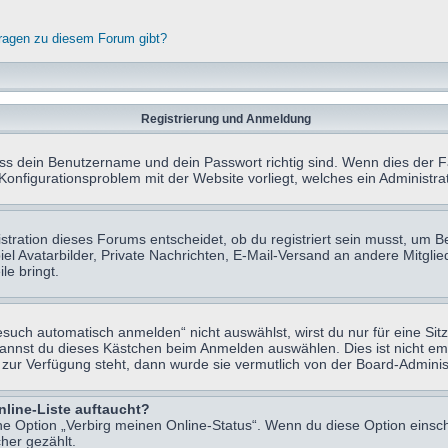
fragen zu diesem Forum gibt?
Registrierung und Anmeldung
ass dein Benutzername und dein Passwort richtig sind. Wenn dies der Fa
 Konfigurationsproblem mit der Website vorliegt, welches ein Administr
tration dieses Forums entscheidet, ob du registriert sein musst, um Beit
el Avatarbilder, Private Nachrichten, E-Mail-Versand an andere Mitglie
le bringt.
uch automatisch anmelden“ nicht auswählst, wirst du nur für eine Sit
kannst du dieses Kästchen beim Anmelden auswählen. Dies ist nicht e
t zur Verfügung steht, dann wurde sie vermutlich von der Board-Adminis
nline-Liste auftaucht?
ine Option „Verbirg meinen Online-Status“. Wenn du diese Option einsc
her gezählt.