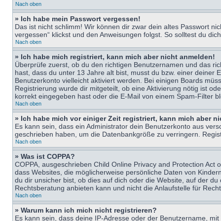
Nach oben
» Ich habe mein Passwort vergessen!
Das ist nicht schlimm! Wir können dir zwar dein altes Passwort n
vergessen“ klickst und den Anweisungen folgst. So solltest du di
Nach oben
» Ich habe mich registriert, kann mich aber nicht anmelden!
Überprüfe zuerst, ob du den richtigen Benutzernamen und das ri
hast, dass du unter 13 Jahre alt bist, musst du bzw. einer deiner 
Benutzerkonto vielleicht aktiviert werden. Bei einigen Boards müs
Registrierung wurde dir mitgeteilt, ob eine Aktivierung nötig ist
korrekt eingegeben hast oder die E-Mail von einem Spam-Filter bl
Nach oben
» Ich habe mich vor einiger Zeit registriert, kann mich aber 
Es kann sein, dass ein Administrator dein Benutzerkonto aus vers
geschrieben haben, um die Datenbankgröße zu verringern. Registri
Nach oben
» Was ist COPPA?
COPPA, ausgeschrieben Child Online Privacy and Protection Act of
dass Websites, die möglicherweise persönliche Daten von Kinder
du dir unsicher bist, ob dies auf dich oder die Website, auf der du
Rechtsberatung anbieten kann und nicht die Anlaufstelle für Recht
Nach oben
» Warum kann ich mich nicht registrieren?
Es kann sein, dass deine IP-Adresse oder der Benutzername, mit