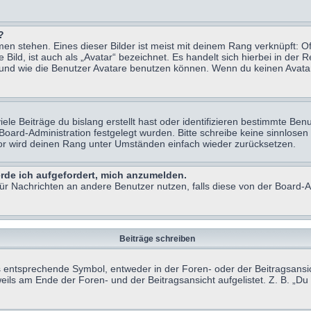
?
n stehen. Eines dieser Bilder ist meist mit deinem Rang verknüpft: Of
ild, ist auch als „Avatar“ bezeichnet. Es handelt sich hierbei in der 
 und wie die Benutzer Avatare benutzen können. Wenn du keinen Avatar 
le Beiträge du bislang erstellt hast oder identifizieren bestimmte B
 Board-Administration festgelegt wurden. Bitte schreibe keine sinnlo
tor wird deinen Rang unter Umständen einfach wieder zurücksetzen.
erde ich aufgefordert, mich anzumelden.
 für Nachrichten an andere Benutzer nutzen, falls diese von der Board
Beiträge schreiben
ntsprechende Symbol, entweder in der Foren- oder der Beitragsansicht.
eils am Ende der Foren- und der Beitragsansicht aufgelistet. Z. B. „D