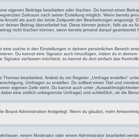
eine eigenen Beiträge bearbeiten oder löschen. Du kannst einen Beitr
n begrenzten Zeitraum nach seiner Erstellung möglich. Wenn bereits jema
e Anzahl als auch der letzte Zeitpunkt der Bearbeitungen angezeigt. 
 deinen Beitrag überarbeitet hat. Diese können jedoch, falls sie es für
eitrag nicht löschen können, wenn bereits jemand darauf geantwortet h
eine solche in den Einstellungen in deinem persönlichen Bereich entw
tivieren. Du kannst eine Signatur auch hinzufügen, indem du in deine
e Signatur verfassen möchtest, so kannst du dort einfach das Kontroll
Themas bearbeitest, findest du ein Register „Umfrage erstellen“ unter
Berechtigung, Umfragen zu erstellen. Du solltest einen Titel und minde
 einer eigenen Zeile steht. Du kannst auch unter „Auswahlmöglichkeiten
t dabei eine zeitlich unbegrenzte Umfrage) und schließlich, ob die Be
?
ie Board-Administration festgelegt. Wenn du glaubst, mehr Antwortmögl
erfasser, einem Moderator oder einem Administrator bearbeitet werde