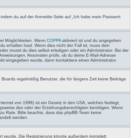
u, indem du auf der Anmelde-Seite auf „Ich habe mein Passwort
wei Möglichkeiten. Wenn
COPPA
aktiviert ist und du angegeben
du erhalten hast. Wenn dies nicht der Fall ist, muss dein
der musst du dies selbst erledigen oder ein Administrator. Bei der
nen Anweisungen. Ansonsten prüfe, ob du deine E-Mail-Adresse
ekt eingegeben wurde, dann kontaktiere einen Administrator.
 Boards regelmäßig Benutzer, die für längere Zeit keine Beiträge
ernet von 1998) ist ein Gesetz in den USA, welches festlegt,
ngsweise des oder der Erziehungsberechtigten benötigen. Wenn
and zu Rate. Bitte beachte, dass das phpBB-Team keine
handelt werden.
rt wurde. Die Registrierung könnte außerdem komplett