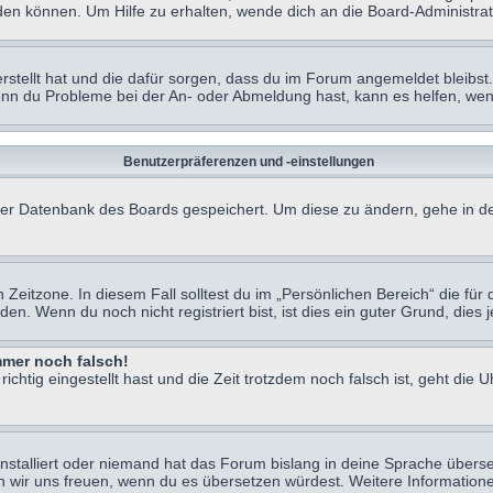
en können. Um Hilfe zu erhalten, wende dich an die Board-Administrat
erstellt hat und die dafür sorgen, dass du im Forum angemeldet bleibs
Wenn du Probleme bei der An- oder Abmeldung hast, kann es helfen, we
Benutzerpräferenzen und -einstellungen
n der Datenbank des Boards gespeichert. Um diese zu ändern, gehe in de
Zeitzone. In diesem Fall solltest du im „Persönlichen Bereich“ die für d
. Wenn du noch nicht registriert bist, ist dies ein guter Grund, dies je
immer noch falsch!
chtig eingestellt hast und die Zeit trotzdem noch falsch ist, geht die U
nstalliert oder niemand hat das Forum bislang in deine Sprache überse
würden wir uns freuen, wenn du es übersetzen würdest. Weitere Informa