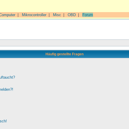
Computer
|
Mikrocontroller
|
Misc
|
OBD
|
Forum
Häufig gestellte Fragen
uftaucht?
melden?!
lsch!