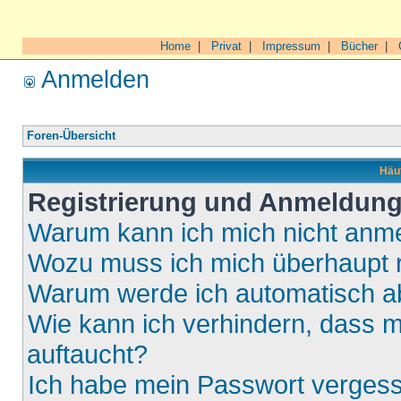
Home
|
Privat
|
Impressum
|
Bücher
|
Anmelden
Foren-Übersicht
Häuf
Registrierung und Anmeldun
Warum kann ich mich nicht anm
Wozu muss ich mich überhaupt r
Warum werde ich automatisch 
Wie kann ich verhindern, dass m
auftaucht?
Ich habe mein Passwort verges