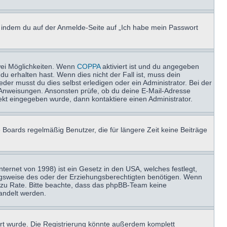
u, indem du auf der Anmelde-Seite auf „Ich habe mein Passwort
wei Möglichkeiten. Wenn
COPPA
aktiviert ist und du angegeben
du erhalten hast. Wenn dies nicht der Fall ist, muss dein
der musst du dies selbst erledigen oder ein Administrator. Bei der
nen Anweisungen. Ansonsten prüfe, ob du deine E-Mail-Adresse
ekt eingegeben wurde, dann kontaktiere einen Administrator.
 Boards regelmäßig Benutzer, die für längere Zeit keine Beiträge
ernet von 1998) ist ein Gesetz in den USA, welches festlegt,
ngsweise des oder der Erziehungsberechtigten benötigen. Wenn
and zu Rate. Bitte beachte, dass das phpBB-Team keine
handelt werden.
rt wurde. Die Registrierung könnte außerdem komplett