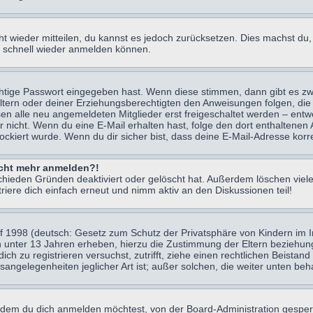
icht wieder mitteilen, du kannst es jedoch zurücksetzen. Dies machst d
ch schnell wieder anmelden können.
chtige Passwort eingegeben hast. Wenn diese stimmen, dann gibt es z
Eltern oder deiner Erziehungsberechtigten den Anweisungen folgen, die 
sen alle neu angemeldeten Mitglieder erst freigeschaltet werden – entwe
 oder nicht. Wenn du eine E-Mail erhalten hast, folge den dort enthalte
ockiert wurde. Wenn du dir sicher bist, dass deine E-Mail-Adresse korr
nicht mehr anmelden?!
chieden Gründen deaktiviert oder gelöscht hat. Außerdem löschen viele
ere dich einfach erneut und nimm aktiv an den Diskussionen teil!
 1998 (deutsch: Gesetz zum Schutz der Privatsphäre von Kindern im Int
n unter 13 Jahren erheben, hierzu die Zustimmung der Eltern beziehu
 dich zu registrieren versuchst, zutrifft, ziehe einen rechtlichen Beist
sangelegenheiten jeglicher Art ist; außer solchen, die weiter unten be
 dem du dich anmelden möchtest, von der Board-Administration gesper