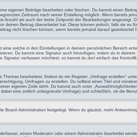
eine eigenen Beiträge bearbeiten oder löschen. Du kannst einen Beitr
n begrenzten Zeitraum nach seiner Erstellung möglich. Wenn bereits jema
e Anzahl als auch der letzte Zeitpunkt der Bearbeitungen angezeigt. 
 deinen Beitrag überarbeitet hat. Diese können jedoch, falls sie es für
eitrag nicht löschen können, wenn bereits jemand darauf geantwortet h
eine solche in den Einstellungen in deinem persönlichen Bereich entw
tivieren. Du kannst eine Signatur auch hinzufügen, indem du in deine
e Signatur verfassen möchtest, so kannst du dort einfach das Kontroll
Themas bearbeitest, findest du ein Register „Umfrage erstellen“ unter
Berechtigung, Umfragen zu erstellen. Du solltest einen Titel und minde
 einer eigenen Zeile steht. Du kannst auch unter „Auswahlmöglichkeiten
t dabei eine zeitlich unbegrenzte Umfrage) und schließlich, ob die Be
?
ie Board-Administration festgelegt. Wenn du glaubst, mehr Antwortmögl
erfasser, einem Moderator oder einem Administrator bearbeitet werde