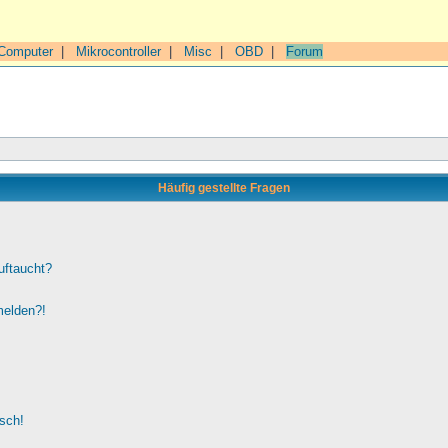
Computer
|
Mikrocontroller
|
Misc
|
OBD
|
Forum
Häufig gestellte Fragen
uftaucht?
melden?!
lsch!