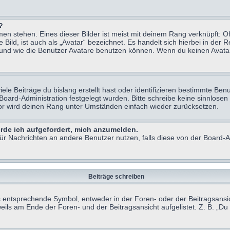
?
n stehen. Eines dieser Bilder ist meist mit deinem Rang verknüpft: Of
ild, ist auch als „Avatar“ bezeichnet. Es handelt sich hierbei in der 
 und wie die Benutzer Avatare benutzen können. Wenn du keinen Avatar 
le Beiträge du bislang erstellt hast oder identifizieren bestimmte B
 Board-Administration festgelegt wurden. Bitte schreibe keine sinnlo
tor wird deinen Rang unter Umständen einfach wieder zurücksetzen.
erde ich aufgefordert, mich anzumelden.
 für Nachrichten an andere Benutzer nutzen, falls diese von der Board
Beiträge schreiben
ntsprechende Symbol, entweder in der Foren- oder der Beitragsansicht.
eils am Ende der Foren- und der Beitragsansicht aufgelistet. Z. B. „D