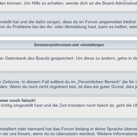
en können. Um Hilfe zu erhalten, wende dich an die Board-Administrat
erstellt hat und die dafür sorgen, dass du im Forum angemeldet bleibs
Wenn du Probleme bei der An- oder Abmeldung hast, kann es helfen, we
Benutzerpräferenzen und -einstellungen
n der Datenbank des Boards gespeichert. Um diese zu ändern, gehe in de
Zeitzone. In diesem Fall solltest du im „Persönlichen Bereich“ die für d
. Wenn du noch nicht registriert bist, ist dies ein guter Grund, dies je
immer noch falsch!
chtig eingestellt hast und die Zeit trotzdem noch falsch ist, geht die U
nstalliert oder niemand hat das Forum bislang in deine Sprache überse
würden wir uns freuen, wenn du es übersetzen würdest. Weitere Informa