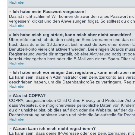
Nach oben
» Ich habe mein Passwort vergessen!
Das ist nicht schlimm! Wir können dir zwar dein altes Passwort n
vergessen“ klickst und den Anweisungen folgst. So solltest du di
Nach oben
» Ich habe mich registriert, kann mich aber nicht anmelden!
Überprüfe zuerst, ob du den richtigen Benutzernamen und das ri
hast, dass du unter 13 Jahre alt bist, musst du bzw. einer deiner 
Benutzerkonto vielleicht aktiviert werden. Bei einigen Boards müs
Registrierung wurde dir mitgeteilt, ob eine Aktivierung nötig ist
korrekt eingegeben hast oder die E-Mail von einem Spam-Filter bl
Nach oben
» Ich habe mich vor einiger Zeit registriert, kann mich aber 
Es kann sein, dass ein Administrator dein Benutzerkonto aus vers
geschrieben haben, um die Datenbankgröße zu verringern. Registri
Nach oben
» Was ist COPPA?
COPPA, ausgeschrieben Child Online Privacy and Protection Act of
dass Websites, die möglicherweise persönliche Daten von Kinder
du dir unsicher bist, ob dies auf dich oder die Website, auf der du
Rechtsberatung anbieten kann und nicht die Anlaufstelle für Recht
Nach oben
» Warum kann ich mich nicht registrieren?
Es kann sein, dass deine IP-Adresse oder der Benutzername, mit