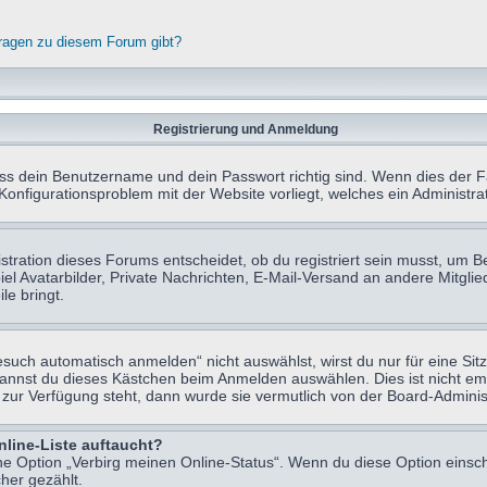
fragen zu diesem Forum gibt?
Registrierung und Anmeldung
ass dein Benutzername und dein Passwort richtig sind. Wenn dies der Fa
 Konfigurationsproblem mit der Website vorliegt, welches ein Administr
tration dieses Forums entscheidet, ob du registriert sein musst, um Beit
el Avatarbilder, Private Nachrichten, E-Mail-Versand an andere Mitglie
le bringt.
uch automatisch anmelden“ nicht auswählst, wirst du nur für eine Sit
kannst du dieses Kästchen beim Anmelden auswählen. Dies ist nicht e
t zur Verfügung steht, dann wurde sie vermutlich von der Board-Adminis
nline-Liste auftaucht?
ine Option „Verbirg meinen Online-Status“. Wenn du diese Option einsc
her gezählt.