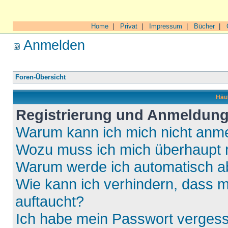
Home
|
Privat
|
Impressum
|
Bücher
|
Anmelden
Foren-Übersicht
Häuf
Registrierung und Anmeldun
Warum kann ich mich nicht anm
Wozu muss ich mich überhaupt r
Warum werde ich automatisch 
Wie kann ich verhindern, dass m
auftaucht?
Ich habe mein Passwort verges