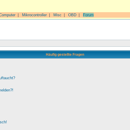
Computer
|
Mikrocontroller
|
Misc
|
OBD
|
Forum
Häufig gestellte Fragen
uftaucht?
melden?!
lsch!