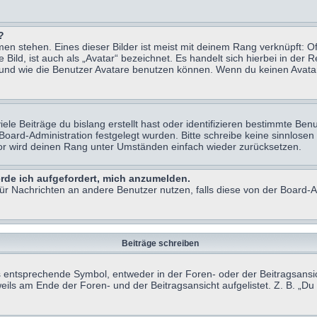
?
n stehen. Eines dieser Bilder ist meist mit deinem Rang verknüpft: Of
ild, ist auch als „Avatar“ bezeichnet. Es handelt sich hierbei in der 
 und wie die Benutzer Avatare benutzen können. Wenn du keinen Avatar 
le Beiträge du bislang erstellt hast oder identifizieren bestimmte B
 Board-Administration festgelegt wurden. Bitte schreibe keine sinnlo
tor wird deinen Rang unter Umständen einfach wieder zurücksetzen.
erde ich aufgefordert, mich anzumelden.
 für Nachrichten an andere Benutzer nutzen, falls diese von der Board
Beiträge schreiben
ntsprechende Symbol, entweder in der Foren- oder der Beitragsansicht.
eils am Ende der Foren- und der Beitragsansicht aufgelistet. Z. B. „D