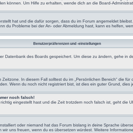
en können. Um Hilfe zu erhalten, wende dich an die Board-Administrat
erstellt hat und die dafür sorgen, dass du im Forum angemeldet bleibs
Wenn du Probleme bei der An- oder Abmeldung hast, kann es helfen, we
Benutzerpräferenzen und -einstellungen
n der Datenbank des Boards gespeichert. Um diese zu ändern, gehe in de
Zeitzone. In diesem Fall solltest du im „Persönlichen Bereich“ die für d
. Wenn du noch nicht registriert bist, ist dies ein guter Grund, dies je
immer noch falsch!
chtig eingestellt hast und die Zeit trotzdem noch falsch ist, geht die U
nstalliert oder niemand hat das Forum bislang in deine Sprache überse
würden wir uns freuen, wenn du es übersetzen würdest. Weitere Informa