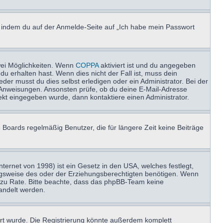
u, indem du auf der Anmelde-Seite auf „Ich habe mein Passwort
wei Möglichkeiten. Wenn
COPPA
aktiviert ist und du angegeben
du erhalten hast. Wenn dies nicht der Fall ist, muss dein
der musst du dies selbst erledigen oder ein Administrator. Bei der
nen Anweisungen. Ansonsten prüfe, ob du deine E-Mail-Adresse
ekt eingegeben wurde, dann kontaktiere einen Administrator.
 Boards regelmäßig Benutzer, die für längere Zeit keine Beiträge
ernet von 1998) ist ein Gesetz in den USA, welches festlegt,
ngsweise des oder der Erziehungsberechtigten benötigen. Wenn
and zu Rate. Bitte beachte, dass das phpBB-Team keine
handelt werden.
rt wurde. Die Registrierung könnte außerdem komplett