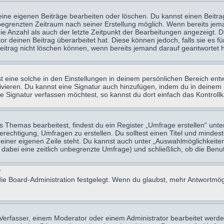
eine eigenen Beiträge bearbeiten oder löschen. Du kannst einen Beitr
n begrenzten Zeitraum nach seiner Erstellung möglich. Wenn bereits jema
e Anzahl als auch der letzte Zeitpunkt der Bearbeitungen angezeigt. 
 deinen Beitrag überarbeitet hat. Diese können jedoch, falls sie es für
eitrag nicht löschen können, wenn bereits jemand darauf geantwortet h
eine solche in den Einstellungen in deinem persönlichen Bereich entw
tivieren. Du kannst eine Signatur auch hinzufügen, indem du in deine
e Signatur verfassen möchtest, so kannst du dort einfach das Kontroll
Themas bearbeitest, findest du ein Register „Umfrage erstellen“ unter
Berechtigung, Umfragen zu erstellen. Du solltest einen Titel und minde
 einer eigenen Zeile steht. Du kannst auch unter „Auswahlmöglichkeiten
t dabei eine zeitlich unbegrenzte Umfrage) und schließlich, ob die Be
?
ie Board-Administration festgelegt. Wenn du glaubst, mehr Antwortmögl
erfasser, einem Moderator oder einem Administrator bearbeitet werde