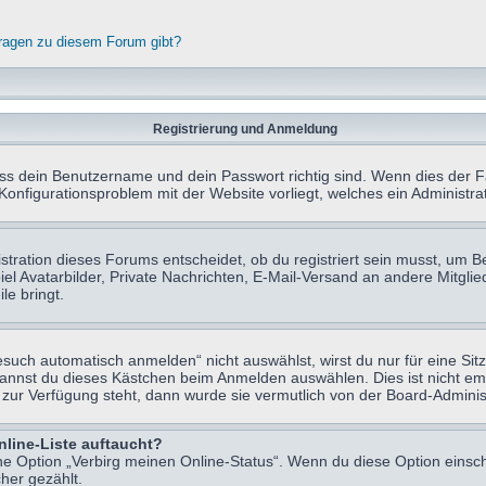
fragen zu diesem Forum gibt?
Registrierung und Anmeldung
ass dein Benutzername und dein Passwort richtig sind. Wenn dies der Fa
 Konfigurationsproblem mit der Website vorliegt, welches ein Administr
tration dieses Forums entscheidet, ob du registriert sein musst, um Beit
el Avatarbilder, Private Nachrichten, E-Mail-Versand an andere Mitglie
le bringt.
uch automatisch anmelden“ nicht auswählst, wirst du nur für eine Sit
kannst du dieses Kästchen beim Anmelden auswählen. Dies ist nicht e
t zur Verfügung steht, dann wurde sie vermutlich von der Board-Adminis
nline-Liste auftaucht?
ine Option „Verbirg meinen Online-Status“. Wenn du diese Option einsc
her gezählt.