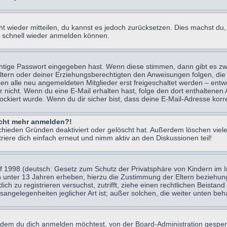
icht wieder mitteilen, du kannst es jedoch zurücksetzen. Dies machst d
ch schnell wieder anmelden können.
chtige Passwort eingegeben hast. Wenn diese stimmen, dann gibt es z
Eltern oder deiner Erziehungsberechtigten den Anweisungen folgen, die 
sen alle neu angemeldeten Mitglieder erst freigeschaltet werden – entwe
 oder nicht. Wenn du eine E-Mail erhalten hast, folge den dort enthalte
ockiert wurde. Wenn du dir sicher bist, dass deine E-Mail-Adresse korr
nicht mehr anmelden?!
chieden Gründen deaktiviert oder gelöscht hat. Außerdem löschen viele
ere dich einfach erneut und nimm aktiv an den Diskussionen teil!
 1998 (deutsch: Gesetz zum Schutz der Privatsphäre von Kindern im Int
n unter 13 Jahren erheben, hierzu die Zustimmung der Eltern beziehu
 dich zu registrieren versuchst, zutrifft, ziehe einen rechtlichen Beist
sangelegenheiten jeglicher Art ist; außer solchen, die weiter unten be
 dem du dich anmelden möchtest, von der Board-Administration gesper