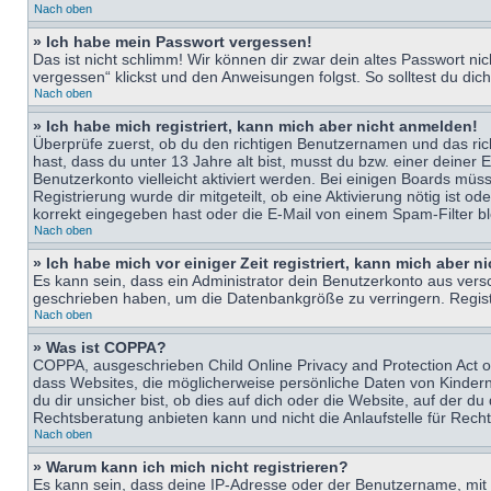
Nach oben
» Ich habe mein Passwort vergessen!
Das ist nicht schlimm! Wir können dir zwar dein altes Passwort n
vergessen“ klickst und den Anweisungen folgst. So solltest du di
Nach oben
» Ich habe mich registriert, kann mich aber nicht anmelden!
Überprüfe zuerst, ob du den richtigen Benutzernamen und das ri
hast, dass du unter 13 Jahre alt bist, musst du bzw. einer deiner 
Benutzerkonto vielleicht aktiviert werden. Bei einigen Boards müs
Registrierung wurde dir mitgeteilt, ob eine Aktivierung nötig ist
korrekt eingegeben hast oder die E-Mail von einem Spam-Filter bl
Nach oben
» Ich habe mich vor einiger Zeit registriert, kann mich aber 
Es kann sein, dass ein Administrator dein Benutzerkonto aus vers
geschrieben haben, um die Datenbankgröße zu verringern. Registri
Nach oben
» Was ist COPPA?
COPPA, ausgeschrieben Child Online Privacy and Protection Act of
dass Websites, die möglicherweise persönliche Daten von Kinder
du dir unsicher bist, ob dies auf dich oder die Website, auf der du
Rechtsberatung anbieten kann und nicht die Anlaufstelle für Recht
Nach oben
» Warum kann ich mich nicht registrieren?
Es kann sein, dass deine IP-Adresse oder der Benutzername, mit